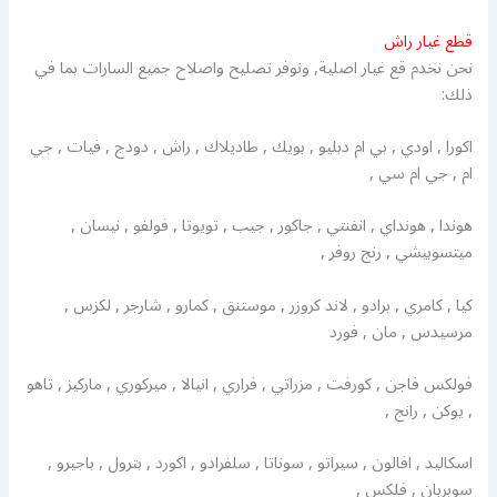
قطع غيار راش
نحن نخدم قع غيار اصلية, ونوفر تصليح واصلاح جميع السارات بما في
ذلك:
اكورا , اودي , بي ام دبليو , بويك , طاديلاك , راش , دودج , فيات , جي
ام , جي ام سي ,
هوندا , هونداي , انفنتي , جاكور , جيب , تويوتا , فولفو , نيسان ,
ميتسوبيشي , رنج روفر ,
كيا , كامري , برادو , لاند كروزر , موستنق , كمارو , شارجر , لكزس ,
مرسيدس , مان , فورد
فولكس فاجن , كورفت , مزراتي , فراري , انيالا , ميركوري , ماركيز , تاهو
, يوكن , رانج ,
اسكاليد , افالون , سيراتو , سوناتا , سلفرادو , اكورد , بترول , باجيرو ,
سوبربان , فلكس ,