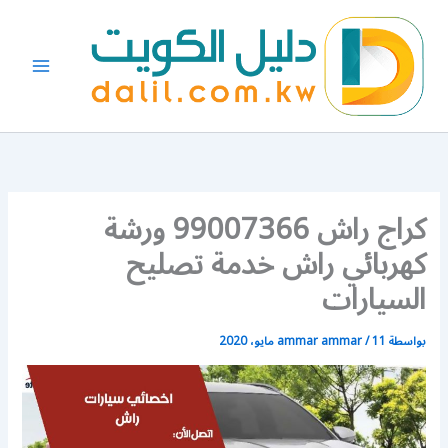
خطي
لى
لمحتوى
كراج راش 99007366 ورشة
كهربائي راش خدمة تصليح
السيارات
بواسطة
11 مايو، 2020
/
ammar ammar