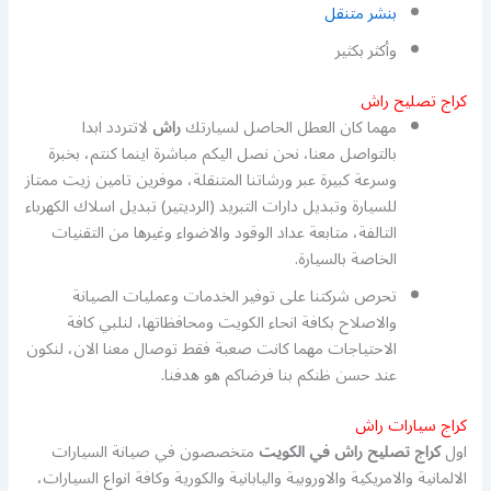
بنشر متنقل
وأكثر بكثير
كراج تصليح راش
مهما كان العطل الحاصل لسيارتك
راش
لاتتردد ابدا
بالتواصل معنا، نحن نصل اليكم مباشرة اينما كنتم، بخبرة
وسرعة كبيرة عبر ورشاتنا المتنقلة، موفرين تامين زيت ممتاز
للسيارة وتبديل دارات التبريد (الرديتير) تبديل اسلاك الكهرباء
التالفة، متابعة عداد الوقود والاضواء وغيرها من التقنيات
الخاصة بالسيارة.
تحرص شركتنا على توفير الخدمات وعمليات الصيانة
والاصلاح بكافة انحاء الكويت ومحافظاتها، لنلبي كافة
الاحتياجات مهما كانت صعبة فقط توصال معنا الان، لنكون
عند حسن ظنكم بنا فرضاكم هو هدفنا.
كراج سيارات راش
اول
كراج تصليح راش في الكويت
متخصصون في صيانة السيارات
الالمانية والامريكية والاوروبية واليابانية والكورية وكافة انواع السيارات،