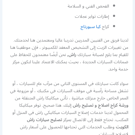
الفحص الفني و السلامة
إطارات تواير عجلات
كراج
كيا سبورتاج
لدينا فريق من الفنيين المدربين تدريبا عاليا ومعتمدين هنا لخدمتك.
من تغييرات الزيت إلى التشخيص المعقد للكمبيوتر ، فإن موظفينا هنا
للقيام بما يلزم لصيانة سيارتك
راش,
نحن أيضًا معتمدون للحفاظ على
ضمانات السيارات الجديدة ، بحيث يمكنك الاعتماد علينا لتكون مركز
خدمة واحد.
سواء كانت سيارتك في المستوى الثاني من مرآب عام للسيارات ، أو
تشغل مساحة رأسية في موقف السيارات في مكتبك ، أو مزروعة في
الممر الخاص خارج منزلك مباشرة ، تأتي ميكانيكا راش المتنقلة من
ورشة كراج اصلاج و تصليح راش
إليك. هذا صحيح. توفر ميكانيكا
المحمول لدينا خدمات إصلاح السيارات ميكانيكي راش في المنزل أو
المكتب. تحتاج فقط إلى الاتصال بمركز
تصليح سيارات راش
الكويت
وطلب الخدمات التي تحتاجها للحصول على أسعار راش
لإصلاح السيارات.