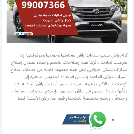
كراج راش
تشتهر سيارات
راش
بفخامتها وجودتها وموثوقيتها. إذا
تعرضت لحادث ، فإننا نقدم إصلاحات للجسم والطلاء لضمان إصلاح
سيارتك بشكل احترافي, نحن نقدم مجموعة كاملة من خدمات إصلاح
السيارات
راش
الخاصة بك. من استعادة الخدوش الصغيرة إلى
الإصلاحات الأكثر جوهرية ، سوف نضمن أن تبدو
راش
الخاصة بك
وكأنها جديدة. سيقوم فني
راش
المدربون بإصلاح سيارتك – بسرعة ،
واحترافًا ، وبخبرة مخصصة باستخدام قطع غيار
راش
الأصلية فقط.