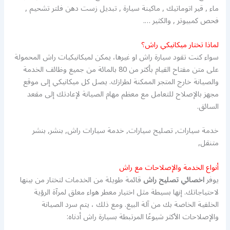
ماء , قير اتوماتيك , ماكينة سيارة , تبديل زست دهن فلتر تشحيم ,
فحص كمبيوتر , والكثير ….
لماذا تختار ميكانيكي راش؟
سواء كنت تقود سيارة راش او غيرها، يمكن لميكانيكيات راش المحمولة
على متن مفتاح القيام بأكثر من 80 بالمائة من جميع وظائف الخدمة
والصيانة خارج المتجر الممكنة لطرازك. يصل كل ميكانيكي إلى موقع
مجهز بالإصلاح للتعامل مع معظم مهام الصيانة لإعادتك إلى مقعد
السائق.
خدمة سيارات, تصليح سيارات, خدمة سيارات راش, بنشر, بنشر
متنقل,
أنواع الخدمة والإصلاحات مع راش
يوفر
اخصائي تصليح راش
قائمة طويلة من الخدمات لتختار من بينها
لاحتياجاتك. إنها بسيطة مثل اختيار معطر هواء معلق لمرآة الرؤية
الخلفية الخاصة بك من آلة البيع. ومع ذلك ، يتم سرد الصيانة
والإصلاحات الأكثر شيوعًا المرتبطة بسيارة راش أدناه: