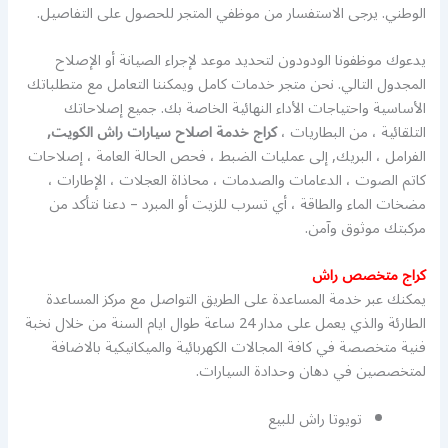
الوطني. يرجى الاستفسار من موظفي المتجر للحصول على التفاصيل.
يدعوك موظفونا الودودون لتحديد موعد لإجراء الصيانة أو الإصلاح
المجدول التالي. نحن متجر خدمات كامل ويمكننا التعامل مع متطلباتك
الأساسية واحتياجات الأداء النهائية الخاصة بك. جميع إصلاحاتك
التلقائية ، من البطاريات ،
كراج خدمة اصلاح سيارات راش الكويت,
الفرامل ، البريك, إلى عمليات الضبط ، فحص الحالة العامة ، إصلاحات
كاتم الصوت ، الدعامات والصدمات ، محاذاة العجلات ، الإطارات ،
مضخات الماء والطاقة ، أي تسرب للزيت أو المبرد – دعنا نتأكد من
مركبتك موثوق وآمن.
كراج متخصص راش
يمكنك عبر خدمة المساعدة على الطريق التواصل مع مركز المساعدة
الطارئة والذي يعمل على مدار 24 ساعة طوال ايام السنة من خلال نخبة
فنية متخصصة في كافة المجالات الكهربائية والميكانيكية بالاضافة
لمتخصصين في دهان وحدادة السيارات.
تويوتا راش للبيع