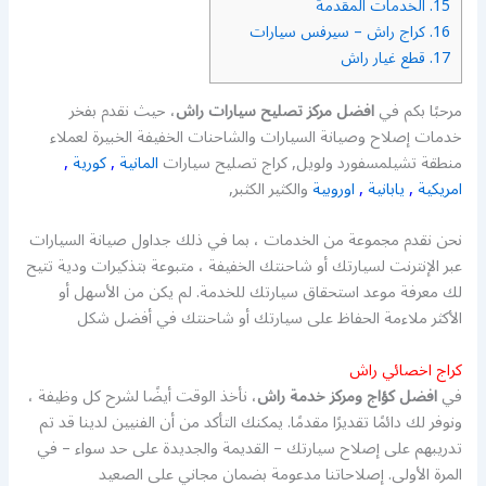
15.
الخدمات المقدمة
16.
كراج راش – سيرفس سيارات
17.
قطع غيار راش
مرحبًا بكم في
افضل مركز تصليح سيارات راش
، حيث نقدم بفخر
خدمات إصلاح وصيانة السيارات والشاحنات الخفيفة الخبيرة لعملاء
منطقة تشيلمسفورد ولويل, كراج تصليح سيارات
المانية
,
كورية
,
امريكية
,
يابانية
,
اوروبية
والكثير الكثبر,
نحن نقدم مجموعة من الخدمات ، بما في ذلك جداول صيانة السيارات
عبر الإنترنت لسيارتك أو شاحنتك الخفيفة ، متبوعة بتذكيرات ودية تتيح
لك معرفة موعد استحقاق سيارتك للخدمة. لم يكن من الأسهل أو
الأكثر ملاءمة الحفاظ على سيارتك أو شاحنتك في أفضل شكل
كراج اخصائي راش
في
افضل كؤاج ومركز خدمة راش
، نأخذ الوقت أيضًا لشرح كل وظيفة ،
ونوفر لك دائمًا تقديرًا مقدمًا. يمكنك التأكد من أن الفنيين لدينا قد تم
تدريبهم على إصلاح سيارتك – القديمة والجديدة على حد سواء – في
المرة الأولى. إصلاحاتنا مدعومة بضمان مجاني على الصعيد