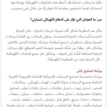
غالبًا ما يتطلب استكشاف أخطاء هذه المكونات الكهربائية وإصلاحها
استخدام تقنية تشخيص متقدمة لا تتوفر إلا من خلال فني متمرس.
س: ما العوامل التي تؤثر على النظام الكهربائي لسيارتي؟
يتأثر عمر البطارية بشكل أكثر شيوعًا بدرجات الحرارة ، مثل الحرارة
الشديدة أو درجات الحرارة المتجمدة ، وطول الرحلات. إن القيادة برحلات
قصيرة بشكل منتظم لن تسمح لبطارية سيارتك بإعادة الشحن بالكامل
وبشكل عام ، وهذا من شأنه تقصير متوسط ​​العمر المتوقع. تؤثر درجات
الحرارة المرتفعة أيضًا على المولد ، وبشكل عام جميع المعدات الكهربائية
، لأن الحرارة تزيد من المقاومة الكهربائية.
ورشة تصليح راش
ورشة متخصصة تصليح السيارات الامريكية الالمانية الاوروبية الكورية
البابانية وجميع السيارات بدولة الكويت كهرباء , كهربائي , ميكانيك ,
فحص , تبديل زيوت , تبديل بطاريات , تبديل اطارات تواير , تصليح
معاونات هيدروليك , تبديل سلف , دينمو , سفايف , ميزان , رجفية ,
سحقية , حدادة , صبغ , قطع غيار , بوليش , غسيل , تنظيف راديتر ,
تصليح مكيف , تعبئة غاو المكيف , تصليح فتحة سقف , تبديل طرمبة