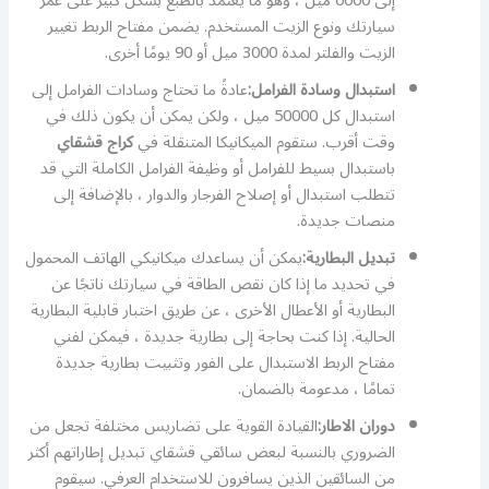
إلى 6000 ميل ، وهو ما يعتمد بالطبع بشكل كبير على عمر
سيارتك ونوع الزيت المستخدم. يضمن مفتاح الربط تغيير
الزيت والفلتر لمدة 3000 ميل أو 90 يومًا أخرى.
استبدال وسادة الفرامل:
عادةً ما تحتاج وسادات الفرامل إلى
استبدال كل 50000 ميل ، ولكن يمكن أن يكون ذلك في
وقت أقرب. ستقوم الميكانيكا المتنقلة في
كراج قشقاي
باستبدال بسيط للفرامل أو وظيفة الفرامل الكاملة التي قد
تتطلب استبدال أو إصلاح الفرجار والدوار ، بالإضافة إلى
منصات جديدة.
تبديل البطارية:
يمكن أن يساعدك ميكانيكي الهاتف المحمول
في تحديد ما إذا كان نقص الطاقة في سيارتك ناتجًا عن
البطارية أو الأعطال الأخرى ، عن طريق اختبار قابلية البطارية
الحالية. إذا كنت بحاجة إلى بطارية جديدة ، فيمكن لفني
مفتاح الربط الاستبدال على الفور وتثبيت بطارية جديدة
تمامًا ، مدعومة بالضمان.
دوران الاطار:
القيادة القوية على تضاريس مختلفة تجعل من
الضروري بالنسبة لبعض سائقي قشقاي تبديل إطاراتهم أكثر
من السائقين الذين يسافرون للاستخدام العرفي. سيقوم