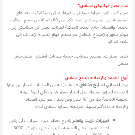
لماذا تختار ميكانيكي قشقاي؟
سواء كنت تقود سيارة قشقاي او غيرها، يمكن لميكانيكيات قشقاي
المحمولة على متن مفتاح القيام بأكثر من 80 بالمائة من جميع وظائف
الخدمة والصيانة خارج المتجر الممكنة لطرازك. يصل كل ميكانيكي إلى
موقع مجهز بالإصلاح للتعامل مع معظم مهام الصيانة لإعادتك إلى
مقعد السائق.
خدمة سيارات, تصليح سيارات, خدمة سيارات قشقاي, بنشر, بنشر
متنقل,
أنواع الخدمة والإصلاحات مع قشقاي
يوفر
اخصائي تصليح قشقاي
قائمة طويلة من الخدمات لتختار من بينها
لاحتياجاتك. إنها بسيطة مثل اختيار معطر هواء معلق لمرآة الرؤية
الخلفية الخاصة بك من آلة البيع. ومع ذلك ، يتم سرد الصيانة
والإصلاحات الأكثر شيوعًا المرتبطة بسيارة قشقاي أدناه:
تغييرات الزيت والفلتر:
يقترح معظم خبراء السيارات أن يكون
لديك تغييرات في التصفية والزيوت في نطاق كل 3000