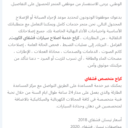
الوطني. يرجى الاستفسار من موظفي المتجر للحصول على التفاصيل.
يدعوك موظفونا الودودون لتحديد موعد لإجراء الصيانة أو الإصلاح
المجدول التالي. نحن متجر خدمات كامل ويمكننا التعامل مع متطلباتك
الأساسية واحتياجات الأداء النهائية الخاصة بك. جميع إصلاحاتك
التلقائية ، من البطاريات ،
كراج خدمة اصلاح سيارات قشقاي الكويت,
الفرامل ، البريك, إلى عمليات الضبط ، فحص الحالة العامة ، إصلاحات
كاتم الصوت ، الدعامات والصدمات ، محاذاة العجلات ، الإطارات ،
مضخات الماء والطاقة ، أي تسرب للزيت أو المبرد – دعنا نتأكد من
مركبتك موثوق وآمن.
كراج متخصص قشقاي
يمكنك عبر خدمة المساعدة على الطريق التواصل مع مركز المساعدة
الطارئة والذي يعمل على مدار 24 ساعة طوال ايام السنة من خلال نخبة
فنية متخصصة في كافة المجالات الكهربائية والميكانيكية بالاضافة
لمتخصصين في دهان وحدادة السيارات.
أسعار نيسان قشقاي 2018
مواصفات نيسان قشقاي 2020