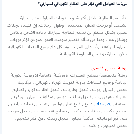
س: ما العوامل التي تؤثر على النظام الكهربائي لسيارتي؟
يتأثر عمر البطارية بشكل أكثر شيوعًا بدرجات الحرارة ، مثل الحرارة
الشديدة أو درجات الحرارة المتجمدة ، وطول الرحلات. إن القيادة برحلات
قصيرة بشكل منتظم لن تسمح لبطارية سيارتك بإعادة الشحن بالكامل
وبشكل عام ، وهذا من شأنه تقصير متوسط ​​العمر المتوقع. تؤثر درجات
الحرارة المرتفعة أيضًا على المولد ، وبشكل عام جميع المعدات الكهربائية
، لأن الحرارة تزيد من المقاومة الكهربائية.
ورشة تصليح قشقاي
ورشة متخصصة تصليح السيارات الامريكية الالمانية الاوروبية الكورية
البابانية وجميع السيارات بدولة الكويت كهرباء , كهربائي , ميكانيك ,
فحص , تبديل زيوت , تبديل بطاريات , تبديل اطارات تواير , تصليح
معاونات هيدروليك , تبديل سلف , دينمو , سفايف , ميزان , رجفية ,
سحقية ,
رقم حداد
, صبغ , قطع غيار , بوليش , غسيل , تنظيف راديتر ,
تصليح مكيف , تعبئة غاو المكيف , تصليح فتحة سقف , تبديل طرمبة
ماء , قير اتوماتيك , ماكينة سيارة , تبديل زست دهن فلتر تشحيم ,
فحص كمبيوتر , والكثير ….