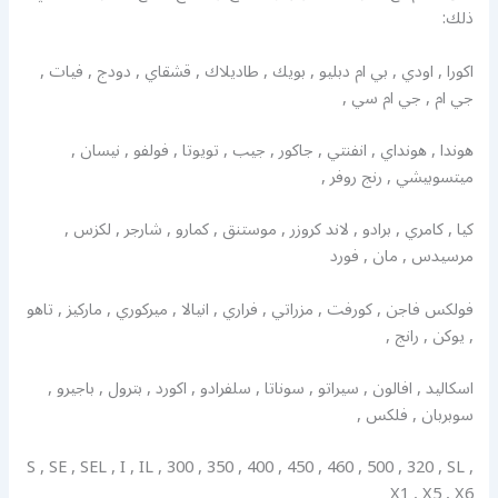
ذلك:
اكورا , اودي , بي ام دبليو , بويك , طاديلاك , قشقاي , دودج , فيات ,
جي ام , جي ام سي ,
هوندا , هونداي , انفنتي , جاكور , جيب , تويوتا , فولفو , نيسان ,
ميتسوبيشي , رنج روفر ,
كيا , كامري , برادو , لاند كروزر , موستنق , كمارو , شارجر , لكزس ,
مرسيدس , مان , فورد
فولكس فاجن , كورفت , مزراتي , فراري , انيالا , ميركوري , ماركيز , تاهو
, يوكن , رانج ,
اسكاليد , افالون , سيراتو , سوناتا , سلفرادو , اكورد , بترول , باجيرو ,
سوبربان , فلكس ,
S , SE , SEL , I , IL , 300 , 350 , 400 , 450 , 460 , 500 , 320 , SL ,
X1 , X5 , X6