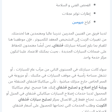
الفحص الفني و السلامة
إطارات تواير عجلات
كراج
بترومين
لدينا فريق من الفنيين المدربين تدريبا عاليا ومعتمدين هنا لخدمتك.
من تغييرات الزيت إلى التشخيص المعقد للكمبيوتر ، فإن موظفينا هنا
للقيام بما يلزم لصيانة سيارتك
قشقاي,
نحن أيضًا معتمدون للحفاظ
على ضمانات السيارات الجديدة ، بحيث يمكنك الاعتماد علينا لتكون
مركز خدمة واحد.
سواء كانت سيارتك في المستوى الثاني من مرآب عام للسيارات ، أو
تشغل مساحة رأسية في موقف السيارات في مكتبك ، أو مزروعة في
الممر الخاص خارج منزلك مباشرة ، تأتي ميكانيكا قشقاي المتنقلة من
ورشة كراج اصلاج و تصليح قشقاي
إليك. هذا صحيح. توفر ميكانيكا
المحمول لدينا خدمات إصلاح السيارات ميكانيكي قشقاي في المنزل أو
المكتب. تحتاج فقط إلى الاتصال بمركز
تصليح سيارات قشقاي
الكويت
وطلب الخدمات التي تحتاجها للحصول على أسعار قشقاي
لإصلاح السيارات.