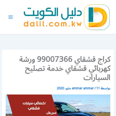
خطي
لى
لمحتوى
كراج قشقاي 99007366 ورشة
كهربائي قشقاي خدمة تصليح
السيارات
بواسطة
11 مايو، 2020
/
ammar ammar