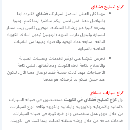
كراج تصليح قشقاي
مهما كان العطل الحاصل لسيارتك
قشقاي
لاتتردد ابدا
بالتواصل معنا، نحن نصل اليكم مباشرة اينما كنتم، بخبرة
وسرعة كبيرة عبر ورشاتنا المتنقلة، موفرين تامين زيت ممتاز
للسيارة وتبديل دارات التبريد (الرديتير) تبديل اسلاك الكهرباء
التالفة، متابعة عداد الوقود والاضواء وغيرها من التقنيات
الخاصة بالسيارة.
تحرص شركتنا على توفير الخدمات وعمليات الصيانة
والاصلاح بكافة انحاء الكويت ومحافظاتها، لنلبي كافة
الاحتياجات مهما كانت صعبة فقط توصال معنا الان، لنكون
عند حسن ظنكم بنا فرضاكم هو هدفنا.
كراج سيارات قشقاي
اول
كراج تصليح قشقاي في الكويت
متخصصون في صيانة السيارات
الالمانية والامريكية والاوروبية واليابانية والكورية وكافة انواع السيارات،
من خلال فريق عمل متخصص وذو خبرة كبيرة في صيانة السيارات،
خدمات متاحة من خلال ورشة متنقلة تصلك اينما كنت في الكويت.