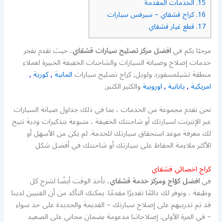
15.
الخدمات المقدمة
16.
كراج قشقاي – سيرفس سيارات
17.
قطع غيار قشقاي
مرحبًا بكم في
افضل مركز تصليح سيارات قشقاي
، حيث نقدم بفخر
خدمات إصلاح وصيانة السيارات والشاحنات الخفيفة الخبيرة لعملاء
منطقة تشيلمسفورد ولويل, كراج تصليح سيارات
المانية
,
كورية
,
امريكية
,
يابانية
,
اوروبية
والكثير الكثبر,
نحن نقدم مجموعة من الخدمات ، بما في ذلك جداول صيانة السيارات
عبر الإنترنت لسيارتك أو شاحنتك الخفيفة ، متبوعة بتذكيرات ودية تتيح
لك معرفة موعد استحقاق سيارتك للخدمة. لم يكن من الأسهل أو
الأكثر ملاءمة الحفاظ على سيارتك أو شاحنتك في أفضل شكل
كراج اخصائي قشقاي
في
افضل كؤاج ومركز خدمة قشقاي
، نأخذ الوقت أيضًا لشرح كل
وظيفة ، ونوفر لك دائمًا تقديرًا مقدمًا. يمكنك التأكد من أن الفنيين لدينا
قد تم تدريبهم على إصلاح سيارتك – القديمة والجديدة على حد سواء
– في المرة الأولى. إصلاحاتنا مدعومة بضمان مجاني على الصعيد