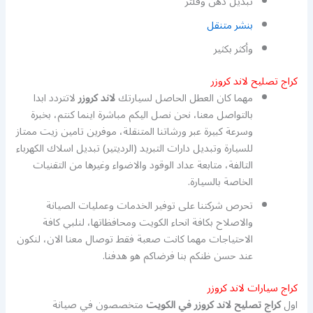
تبديل دهن وفلتر
بنشر متنقل
وأكثر بكثير
كراج تصليح لاند كروزر
مهما كان العطل الحاصل لسيارتك
لاند كروزر
لاتتردد ابدا
بالتواصل معنا، نحن نصل اليكم مباشرة اينما كنتم، بخبرة
وسرعة كبيرة عبر ورشاتنا المتنقلة، موفرين تامين زيت ممتاز
للسيارة وتبديل دارات التبريد (الرديتير) تبديل اسلاك الكهرباء
التالفة، متابعة عداد الوقود والاضواء وغيرها من التقنيات
الخاصة بالسيارة.
تحرص شركتنا على توفير الخدمات وعمليات الصيانة
والاصلاح بكافة انحاء الكويت ومحافظاتها، لنلبي كافة
الاحتياجات مهما كانت صعبة فقط توصال معنا الان، لنكون
عند حسن ظنكم بنا فرضاكم هو هدفنا.
كراج سيارات لاند كروزر
اول
كراج تصليح لاند كروزر في الكويت
متخصصون في صيانة