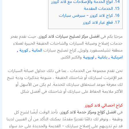
14.
أنواع الخدمة والإصلاحات مع لاند كروزر
15.
الخدمات المقدمة
16.
كراج لاند كروزر – سيرفس سيارات
17.
قطع غيار لاند كروزر
مرحبًا بكم في
افضل مركز تصليح سيارات لاند كروزر
، حيث نقدم بفخر
خدمات إصلاح وصيانة السيارات والشاحنات الخفيفة الخبيرة لعملاء
منطقة تشيلمسفورد ولويل, كراج تصليح سيارات
المانية
,
كورية
,
امريكية
,
يابانية
,
اوروبية
والكثير الكثبر,
نحن نقدم مجموعة من الخدمات ، بما في ذلك جداول صيانة السيارات
عبر الإنترنت لسيارتك أو شاحنتك الخفيفة ، متبوعة بتذكيرات ودية تتيح
لك معرفة موعد استحقاق سيارتك للخدمة. لم يكن من الأسهل أو
الأكثر ملاءمة الحفاظ على سيارتك أو شاحنتك في أفضل شكل
كراج اخصائي لاند كروزر
في
افضل كؤاج ومركز خدمة لاند كروزر
، نأخذ الوقت أيضًا لشرح كل
وظيفة ، ونوفر لك دائمًا تقديرًا مقدمًا. يمكنك التأكد من أن الفنيين لدينا
قد تم تدريبهم على إصلاح سيارتك – القديمة والجديدة على حد سواء