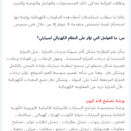
وظائف المركبة بما في ذلك المستشعرات والفرامل والتوجيه والمزيد.
غالبًا ما يتطلب استكشاف أخطاء هذه المكونات الكهربائية وإصلاحها
استخدام تقنية تشخيص متقدمة لا تتوفر إلا من خلال فني متمرس.
س: ما العوامل التي تؤثر على النظام الكهربائي لسيارتي؟
يتأثر عمر البطارية بشكل أكثر شيوعًا بدرجات الحرارة ، مثل الحرارة
الشديدة أو درجات الحرارة المتجمدة ، وطول الرحلات. إن القيادة برحلات
قصيرة بشكل منتظم لن تسمح لبطارية سيارتك بإعادة الشحن بالكامل
وبشكل عام ، وهذا من شأنه تقصير متوسط ​​العمر المتوقع. تؤثر درجات
الحرارة المرتفعة أيضًا على المولد ، وبشكل عام جميع المعدات الكهربائية
، لأن الحرارة تزيد من المقاومة الكهربائية.
ورشة تصليح لاند كروزر
ورشة متخصصة تصليح السيارات الامريكية الالمانية الاوروبية الكورية
البابانية وجميع السيارات بدولة الكويت كهرباء , كهربائي , ميكانيك ,
فحص , تبديل زيوت , تبديل بطاريات , تبديل اطارات تواير , تصليح
معاونات هيدروليك , تبديل سلف , دينمو , سفايف , ميزان , رجفية ,