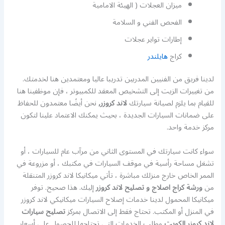
ميزان العجلات ( الهيئة الامامية
الفحص الفني و السلامة
إطارات تواير عجلات
كراج
هايلندر
لدينا فريق من الفنيين المدربين تدريبا عاليا ومعتمدين هنا لخدمتك.
من تغييرات الزيت إلى التشخيص المعقد للكمبيوتر ، فإن موظفينا هنا
للقيام بما يلزم لصيانة سيارتك
لاند كروزر,
نحن أيضًا معتمدون للحفاظ
على ضمانات السيارات الجديدة ، بحيث يمكنك الاعتماد علينا لتكون
مركز خدمة واحد.
سواء كانت سيارتك في المستوى الثاني من مرآب عام للسيارات ، أو
تشغل مساحة رأسية في موقف السيارات في مكتبك ، أو مزروعة في
الممر الخاص خارج منزلك مباشرة ، تأتي ميكانيكا لاند كروزر المتنقلة
من
ورشة كراج اصلاج و تصليح لاند كروزر
إليك. هذا صحيح. توفر
ميكانيكا المحمول لدينا خدمات إصلاح السيارات ميكانيكي لاند كروزر
في المنزل أو المكتب. تحتاج فقط إلى الاتصال بمركز
تصليح سيارات
لاند كروزر الكويت
وطلب الخدمات التي تحتاجها للحصول على أسعار