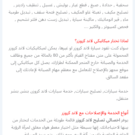
سحقية , حدادة , صبغ , قطع غيار , بوليش , غسيل , تنظيف راديتر ,
تصليح مكيف , تعبئة غاو المكيف , تصليح فتحة سقف , تبديل طرمبة
ماء , قير اتوماتيك , ماكينة سيارة , تبديل زست دهن فلتر تشحيم ,
فحص كمبيوتر , والكثير ….
لماذا تختار ميكانيكي لاند كروزر؟
سواء كنت تقود سيارة لاند كروزر او غيرها، يمكن لميكانيكيات لاند كروزر
المحمولة على متن مفتاح القيام بأكثر من 80 بالمائة من جميع وظائف
الخدمة والصيانة خارج المتجر الممكنة لطرازك. يصل كل ميكانيكي إلى
موقع مجهز بالإصلاح للتعامل مع معظم مهام الصيانة لإعادتك إلى
مقعد السائق.
خدمة سيارات, تصليح سيارات, خدمة سيارات لاند كروزر, بنشر, بنشر
متنقل,
أنواع الخدمة والإصلاحات مع لاند كروزر
يوفر
اخصائي تصليح لاند كروزر
قائمة طويلة من الخدمات لتختار من
بينها لاحتياجاتك. إنها بسيطة مثل اختيار معطر هواء معلق لمرآة الرؤية
الخلفية الخاصة بك من آلة البيع. ومع ذلك ، يتم سرد الصيانة