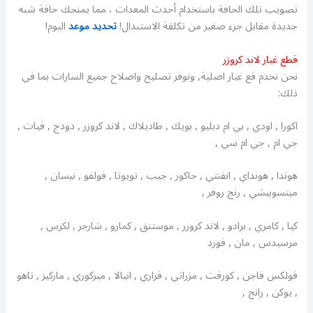
تصويب تلك الحافة باستخدام أحدث المعدات ، مما يمنحك حافة شبه
جديدة مقابل جزء صغير من تكلفة الاستبدال!
تحديد موعد
اليوم!
قطع غيار لاند كروزر
نحن نخدم قع غيار اصلية, ونوفر تصليح واصلاح جميع السارات بما في
ذلك:
اكورا , اودي , بي ام دبليو , بويك , طاديلاك , لاند كروزر , دودج , فيات ,
جي ام , جي ام سي ,
هوندا , هونداي , انفنتي , جاكور , جيب , تويوتا , فولفو , نيسان ,
ميتسوبيشي , رنج روفر ,
كيا , كامري , برادو , لاند كروزر , موستنق , كمارو , شارجر , لكزس ,
مرسيدس , مان , فورد
فولكس فاجن , كورفت , مزراتي , فراري , انيالا , ميركوري , ماركيز , تاهو
, يوكن , رانج ,