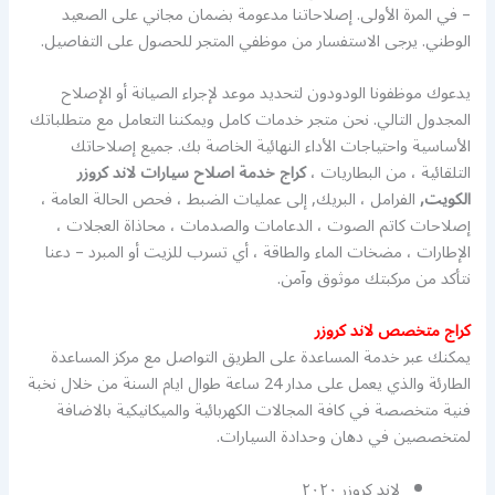
– في المرة الأولى. إصلاحاتنا مدعومة بضمان مجاني على الصعيد
الوطني. يرجى الاستفسار من موظفي المتجر للحصول على التفاصيل.
يدعوك موظفونا الودودون لتحديد موعد لإجراء الصيانة أو الإصلاح
المجدول التالي. نحن متجر خدمات كامل ويمكننا التعامل مع متطلباتك
الأساسية واحتياجات الأداء النهائية الخاصة بك. جميع إصلاحاتك
التلقائية ، من البطاريات ،
كراج خدمة اصلاح سيارات لاند كروزر
الكويت,
الفرامل ، البريك, إلى عمليات الضبط ، فحص الحالة العامة ،
إصلاحات كاتم الصوت ، الدعامات والصدمات ، محاذاة العجلات ،
الإطارات ، مضخات الماء والطاقة ، أي تسرب للزيت أو المبرد – دعنا
نتأكد من مركبتك موثوق وآمن.
كراج متخصص لاند كروزر
يمكنك عبر خدمة المساعدة على الطريق التواصل مع مركز المساعدة
الطارئة والذي يعمل على مدار 24 ساعة طوال ايام السنة من خلال نخبة
فنية متخصصة في كافة المجالات الكهربائية والميكانيكية بالاضافة
لمتخصصين في دهان وحدادة السيارات.
لاند كروزر ٢٠٢٠