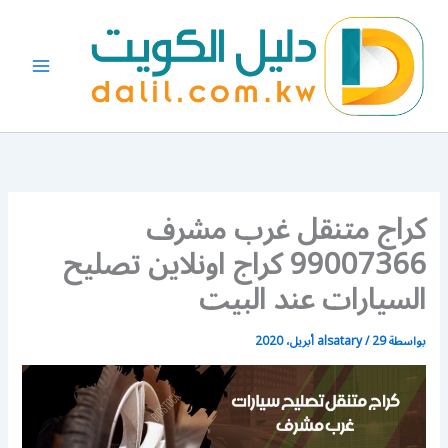
خطي
لى
لمحتوى
كراج متنقل غرب مشرف
99007366 كراج اونلاين تصليح
السيارات عند البيت
بواسطة
29 أبريل، 2020
/
alsatary