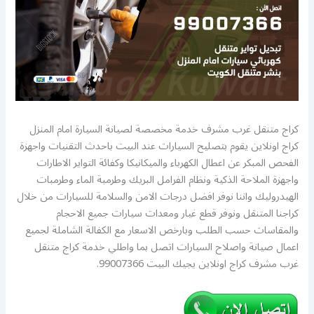
كراج متنقل غرب مشرف خدمة مخصصة لصيانة السيارة امام المنزل
كراج اونلاين يقوم بتصليح السيارات عند البيت باحدث التقنيات واجهزة
الفحص المبكر عن اعطال الكهرباء والميكانيكا وكفائة التواير الاطارات
واجهزة الملاحة الذكية ونظام الفرامل البريك وطرمبة الماء وطرمبات
الهيدروليك واننا نوفر افضل درجات الامن والسلامة للسيارات من خلال
كراجنا المتنقل ونوفر قطع غيار ومعدات سيارات جميع الاحجام
والمقاسات حسب الطلب وبارخص الاسعار مع الكفالة الشاملة لجميع
اعمال صيانة واصلاح السيارات اتصل بما واطلي خدمة كراج متنقل
غرب مشرف كراج اونلاين يجيك البيت 99007366.