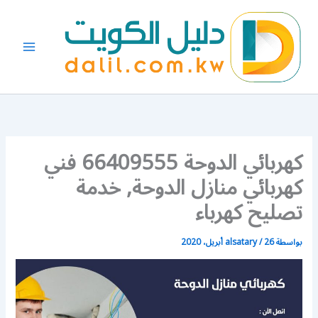
خطي
لى
لمحتوى
كهربائي الدوحة 66409555 فني
كهربائي منازل الدوحة, خدمة
تصليح كهرباء
بواسطة
26 أبريل، 2020
/
alsatary