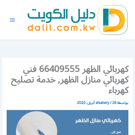
خطي
لى
لمحتوى
كهربائي الظهر 66409555 فني
كهربائي منازل الظهر, خدمة تصليح
كهرباء
بواسطة
26 أبريل، 2020
/
alsatary