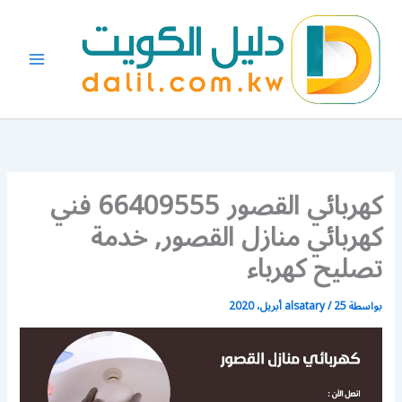
خطي
لى
لمحتوى
كهربائي القصور 66409555 فني
كهربائي منازل القصور, خدمة
تصليح كهرباء
بواسطة
25 أبريل، 2020
/
alsatary