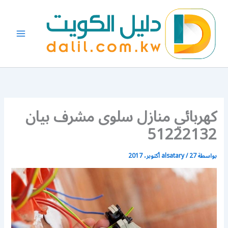
خطي
لى
لمحتوى
كهربائي منازل سلوى مشرف بيان
51222132
بواسطة
27 أكتوبر، 2017
/
alsatary