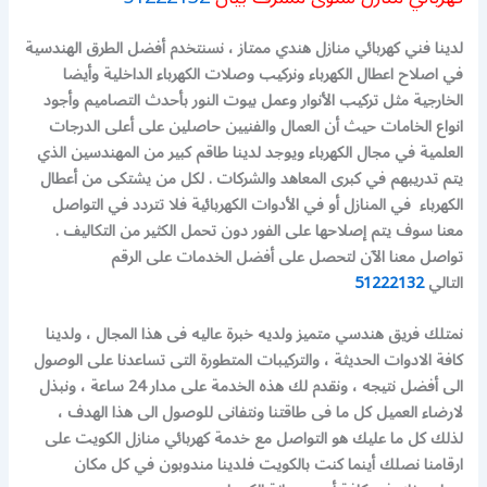
لدينا فني كهربائي منازل هندي ممتاز ، نسنتخدم أفضل الطرق الهندسية
في اصلاح اعطال الكهرباء ونركيب وصلات الكهرباء الداخلية وأيضا
الخارجية مثل تركيب الأنوار وعمل بيوت النور بأحدث التصاميم وأجود
انواع الخامات حيث أن العمال والفنيين حاصلين على أعلى الدرجات
العلمية في مجال الكهرباء ويوجد لدينا طاقم كبير من المهندسين الذي
يتم تدريبهم في كبرى المعاهد والشركات .
لكل من يشتكى من أعطال
الكهرباء في المنازل أو في الأدوات الكهربائية فلا تتردد في التواصل
معنا سوف يتم إصلاحها على الفور دون تحمل الكثير من التكاليف .
تواصل معنا الآن لتحصل على أفضل الخدمات على الرقم
التالي
51222132
نمتلك فريق هندسي متميز ولديه خبرة عاليه فى هذا المجال ، ولدينا
كافة الادوات الحديثة ، والتركيبات المتطورة التى تساعدنا على الوصول
الى أفضل نتيجه ، ونقدم لك هذه الخدمة على مدار 24 ساعة ، ونبذل
لارضاء العميل كل ما فى طاقتنا ونتفانى للوصول الى هذا الهدف ،
لذلك كل ما عليك هو التواصل مع خدمة كهربائي منازل الكويت على
ارقامنا نصلك أينما كنت بالكويت فلدينا مندوبون في كل مكان