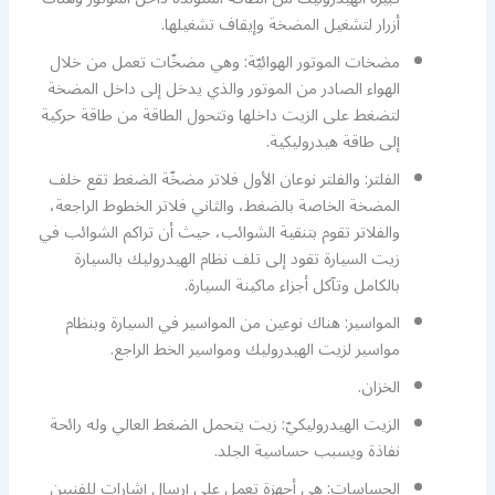
أزرار لتشغيل المضخة وإيقاف تشغيلها.
مضخات الموتور الهوائيّة: وهي مضخّات تعمل من خلال
الهواء الصادر من الموتور والذي يدخل إلى داخل المضخة
لتضغط على الزيت داخلها وتتحول الطاقة من طاقة حركية
إلى طاقة هيدروليكية.
الفلتر: والفلتر نوعان الأول فلاتر مضخّة الضغط تقع خلف
المضخة الخاصة بالضغط، والثاني فلاتر الخطوط الراجعة،
والفلاتر تقوم بتنقية الشوائب، حيث أن تراكم الشوائب في
زيت السيارة تقود إلى تلف نظام الهيدروليك بالسيارة
بالكامل وتآكل أجزاء ماكينة السيارة.
المواسير: هناك نوعين من المواسير في السيارة وبنظام
مواسير لزيت الهيدروليك ومواسير الخط الراجع.
الخزان.
الزيت الهيدروليكيّ: زيت يتحمل الضغط العالي وله رائحة
نفاذة ويسبب حساسية الجلد.
الحساسات: هي أجهزة تعمل على إرسال إشارات للفنيين