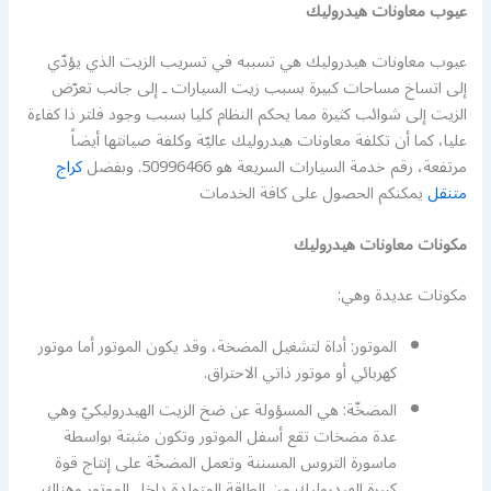
عيوب معاونات هيدروليك
عيوب معاونات هيدروليك هي تسببه في تسريب الزيت الذي يؤدّي
إلى اتساخ مساحات كبيرة بسبب زيت السيارات ـ إلى جانب تعرّض
الزيت إلى شوائب كثيرة مما يحكم النظام كليا بسبب وجود فلتر ذا كفاءة
عليا، كما أن تكلفة معاونات هيدروليك عاليّة وكلفة صيانتها أيضاً
مرتفعة، رقم خدمة السيارات السريعة هو 50996466. وبفضل
كراج
متنقل
يمكنكم الحصول على كافة الخدمات
مكونات معاونات هيدروليك
مكونات عديدة وهي:
الموتور: أداة لتشغيل المضخة، وقد يكون الموتور أما موتور
كهربائي أو موتور ذاتي الاحتراق.
المضخّة: هي المسؤولة عن ضخ الزيت الهيدروليكيّ وهي
عدة مضخات تقع أسفل الموتور وتكون مثبتة بواسطة
ماسورة التروس المسننة وتعمل المضخّة على إنتاج قوة
كبيرة الهيدروليك من الطاقة المتولدة داخل الموتور وهناك