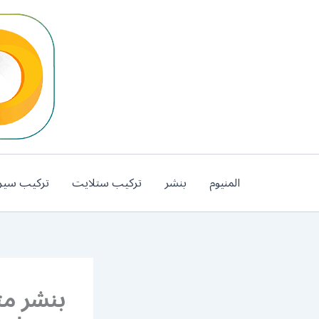
خطي
لى
لمحتوى
المنيوم
بنشر
تركيب ستلايت
تركيب سير