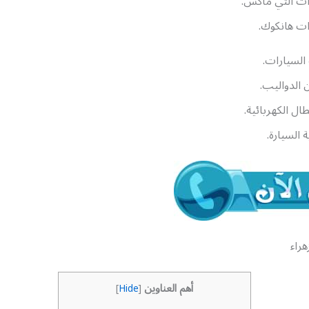
ات ألتي ماكس.
ات هانكوك.
لسيارات.
الدواليب.
ال الكهربائية.
 السيارة.
هراء
أهم العناوين
]
Hide
[