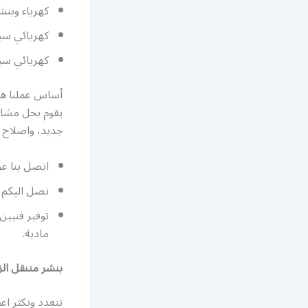
كهرباء وبنش
كهربائي سي
كهربائي سي
أساس عملنا هو 
يقوم بحل مشاكل
جديد، واصلاح ك
اتصل بنا ع
نصل اليكم ا
توفير فنيي
مادية.
بنشر متنقل الز
تتعدد وتكثر ا