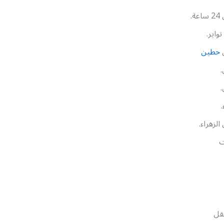
.
واير.
ل
حطين
.
لزهراء.
ت
قل