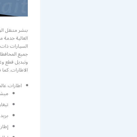
بنشر متنقل الز
العالية خدمة 
السيارات ذات ا
جميع المحافظا
وتبديل قطع وغ
الاطارات. كما 
اطارات عالم
ميشي
تيغار
بريد
إطارا