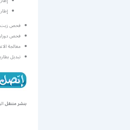
إطار
إطار
فحص زيت ا
فحص دوزان 
معالجة الاعط
تبديل بطارية
بنشر متنقل
الز