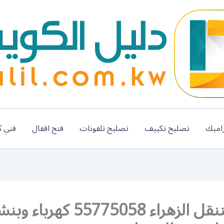
اميك
تصليح تكييف
تصليح تلفونات
فتح اقفال
فني ك
بنشر متنقل الزهراء 55775058 كهرباء و