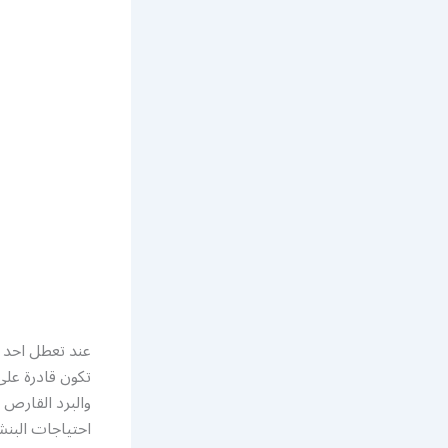
عند تعطل احد ت
تكون قادرة عل
والبرد القارص 
احتياجات البن