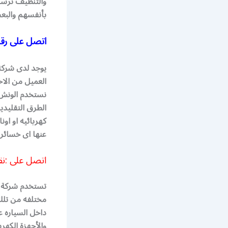
والتنظيف نرسله
بأنفسهم والبع
اتصل على رق
يوجد لدى شركه 
العميل من الاح
نستخدم الونش 
الطرق التقليدي
كهربائيه او او
عنها اى خسائر.
اتصل على :
تستخدم شركة ا
مختلفه من تلك
داخل السياره 
والأجهزة الكه