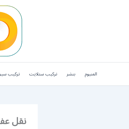
خطي
لى
لمحتوى
المنيوم
بنشر
تركيب ستلايت
تركيب سير
نقل عفش 