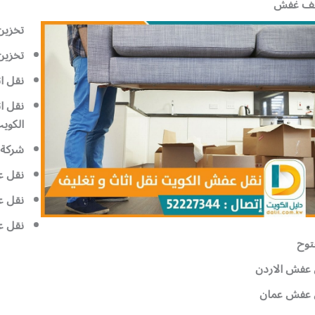
يف غفش
تخزين
تخزي
نقل ا
نقل ا
الكوي
شركة 
نقل ع
نقل ع
نقل 
توح
 عفش الاردن
 عفش عمان