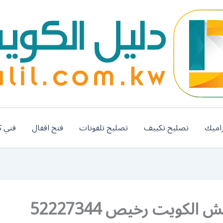
اميك
تصليح تكييف
تصليح تلفونات
فتح اقفال
فني ك
الكويت رخيص 52227344