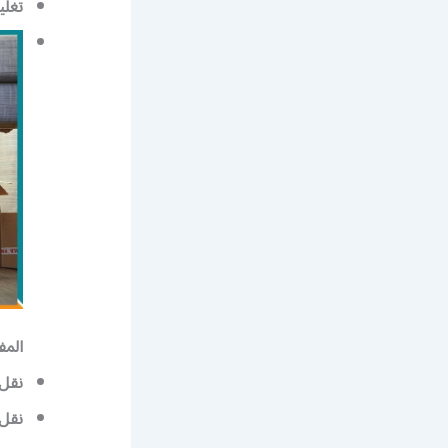
تغل
المف
نقل
نقل