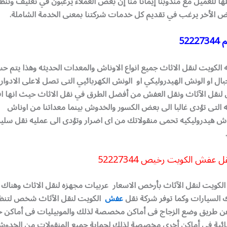
ا للعميل مع مندوبنا إيمانا منا إن بعض العملاء يرغبون في تغليف وتن
ض الأخر يرغب في تقديم كل خدمات شركتنا بمعنى الخدمة الشاملة.
م
52227344
الكويت لنقل الاثاث جميع انواع الاوناش والمعدات الحديثه وهذا يتم ح
بال او الونش الهيدروليكي او الونش الكهربائيي التى تصل لاعلى الادوار
لنقل الآثاث ونقل العفش من أفضل الطرق في نقل الاثاث حيث انها 
ه التى تؤدى غالبا الى بعض الكسور والخدوش بينما معداتنا من اوناش
ناش هيدروليكيه تحمى منقولاتك من اى اضرار وتؤدى الى عمليه نقل سليمه
نقل عفش الكويت رخيص
52227344
لكويت لنقل الآثاث بأرخص الاسعار عربيات مجهزه لنقل الاثاث وهناك
 السيارات وكما توفر شركة نقل
عفش
الكويت لنقل الآثاث شخص لتنظ
عن طريق وضع الزجاج فى أماكن مخصصة لذلك والموبيليات فى أماكن خ
ربائية فى أماكن أخرى مخصصة لذلك لحماية جميع المنقولات من الخدوش 