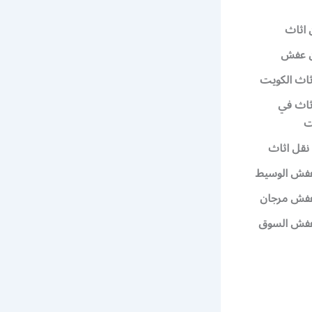
 اثاث
ن عفش
ثاث الكويت
ثاث في
ت
نقل اثاث
فش الوسيط
فش مرجان
عفش السوق