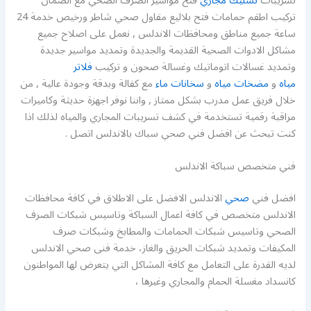
تسريبات
تسليك مجاري
فتح مواسير الصرف الصحي مع الضمان
تركيب اطقم حمامات فتح بلاليع مقاول صحي شاطر ورخيص خدمة 24
ساعة جميع مناطق ومحافظات الاندلس , نعمل على اصلاح جميع
مشاكل الادوات الصحية القديمة والجديدة وتمديد مواسير جديدة
وتمديد غسالات اتوماتيك وغسالة صحون و تركيب
فلاتر
مياه
و
مضخات مياه
و
سخانات ماء
مع كفالة وبدقة وجودة عالية , من
خلال فريق عمل مدرب بشكل ممتاز , واننا نوفر اجهزة حديثة وكاميرات
مراقبة رقمية تستخدمة في كشف تسريبات المجاري والمياه لذلك اذا
كنت تبحث عن افضل فني صحي سباك بالاندلس اتصل .
فني متخصص سباكة الاندلس
افضل فني
صحي
الاندلس الافضل على الاطلاق في كافة محافظات
الاندلس متخصص في كافة اعمال السباكة وتاسيس شبكات الصرف
الصحي وتاسيس شبكات الحمامات والمطابخ وشبكات صرف
المكيفات وتمديد شبكات الحريق والغاز، خدمة فنى صحي الاندلس
لديه القدرة على التعامل مع كافة المشاكل التي يتعرض لها المواطنون
كانسداد مغسلة الحمام والمجاري وغيرها ،