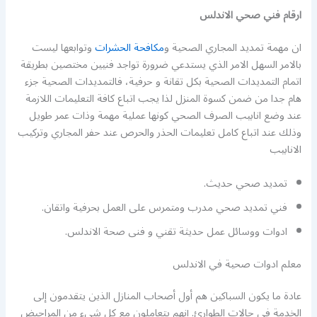
ارقام فني صحي الاندلس
ان مهمة تمديد المجاري الصحية و
مكافحة الحشرات
وتوابعها ليست
بالامر السهل الامر الذي يستدعي ضرورة تواجد فنيين مختصين بطريقة
اتمام التمديدات الصحية بكل تقانة و حرفية، فالتمديدات الصحية جزء
هام جدا من ضمن كسوة المنزل لذا يجب اتباع كافة التعليمات اللازمة
عند وضع انابيب الصرف الصحي كونها عملية مهمة وذات عمر طويل
وذلك عند اتباع كامل تعليمات الحذر والحرص عند حفر المجاري وتركيب
الانابيب
تمديد صحي حديث.
فني تمديد صحي مدرب ومتمرس على العمل بحرفية واتقان.
ادوات ووسائل عمل حديثة تقني و فنى صحة الاندلس.
معلم ادوات صحية في الاندلس
عادة ما يكون السباكين هم أول أصحاب المنازل الذين يتقدمون إلى
الخدمة في حالات الطوارئ. إنهم يتعاملون مع كل شيء من المراحيض