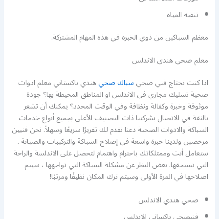
تنقية المياه
معظم السباكين من ذوي الخبرة في هذه المهام المشتركة.
معلم صحي هندي الاندلس
اذا كنت تحتاج فني صحي
سباك صحي
هندي باكستاني معلم ادوات
صحية تسليك مجاري في الاندلس او المناطق المحيطة بها؟ جودة
موثوقة وخبرة وكفالة ونظافة وفي الوقت المحدد؟ يمكنك أن تشعر
بالثقة في الاتصال بشركتنا ذات التصنيف الأعلى بجميع أنواع خدمات
السباكة والادوات الصحية دعنا نقدم لك تقريرًا سريعًا وسهلاً. نحن فنيين
مرخصين ولدينا خبرة واسعة في إصلاح السباكة والتركيبات والصيانة .
ستعامل أنت وممتلكاتك باحترام واهتمام لتحصل على الاندلسة والراحة
التي تستحقها. بغض النظر عن مشكلة السباكة التي تواجهها ، سيتم
اصلاحها في المرة الأولى وسيتم ترك المكان نظيفًا ومرتبًا!
صحي هندي الاندلس
فنيصحي باكساني الاندلس