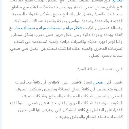
مجاري
فتح مواسير الصرف الصحي مع الضمان تركيب اطقم حمامات
فتح بلاليع مقاول صحي شاطر ورخيص خدمة 24 ساعة جميع مناطق
ومحافظات السرة , نعمل على اصلاح جميع مشاكل الادوات الصحية
القديمة والجديدة وتمديد مواسير جديدة وتمديد غسالات اتوماتيك
وغسالة صحون و تركيب
فلاتر مياه
و
مضخات مياه
و
سخانات ماء
مع
كفالة وبدقة وجودة عالية , من خلال فريق عمل مدرب بشكل ممتاز ,
واننا نوفر اجهزة حديثة وكاميرات مراقبة رقمية تستخدمة في كشف
تسريبات المجاري والمياه لذلك اذا كنت تبحث عن افضل فني صحي
سباك بالسرة اتصل .
فني متخصص سباكة السرة
افضل فني
صحي
السرة الافضل على الاطلاق في كافة محافظات
السرة متخصص في كافة اعمال السباكة وتاسيس شبكات الصرف
الصحي وتاسيس شبكات الحمامات والمطابخ وشبكات صرف
المكيفات وتمديد شبكات الحريق والغاز، خدمة فنى صحي السرة لديه
القدرة على التعامل مع كافة المشاكل التي يتعرض لها المواطنون
كانسداد مغسلة الحمام والمجاري وغيرها ،