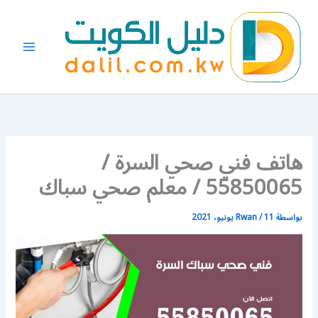
خطي
لى
لمحتوى
هاتف فني صحي السرة /
55850065 / معلم صحي سباك
بواسطة
11 يونيو، 2021
/
Rwan