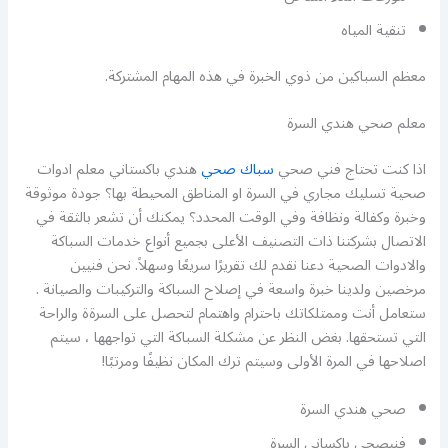
تنقية المياه
معظم السباكين من ذوي الخبرة في هذه المهام المشتركة.
معلم صحي هندي السرة
اذا كنت تحتاج فني صحي
سباك صحي
هندي باكستاني معلم ادوات
صحية تسليك مجاري في السرة او المناطق المحيطة بها؟ جودة موثوقة
وخبرة وكفالة ونظافة وفي الوقت المحدد؟ يمكنك أن تشعر بالثقة في
الاتصال بشركتنا ذات التصنيف الأعلى بجميع أنواع خدمات السباكة
والادوات الصحية دعنا نقدم لك تقريرًا سريعًا وسهلاً. نحن فنيين
مرخصين ولدينا خبرة واسعة في إصلاح السباكة والتركيبات والصيانة .
ستعامل أنت وممتلكاتك باحترام واهتمام لتحصل على السرةة والراحة
التي تستحقها. بغض النظر عن مشكلة السباكة التي تواجهها ، سيتم
اصلاحها في المرة الأولى وسيتم ترك المكان نظيفًا ومرتبًا!
صحي هندي السرة
فنيصحي باكساني السرة