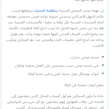
ان مهمة تمديد المجاري الصحية و
مكافحة الحشرات
وتوابعها ليست
بالامر السهل الامر الذي يستدعي ضرورة تواجد فنيين مختصين بطريقة
اتمام التمديدات الصحية بكل تقانة و حرفية، فالتمديدات الصحية جزء
هام جدا من ضمن كسوة المنزل لذا يجب اتباع كافة التعليمات اللازمة
عند وضع انابيب الصرف الصحي كونها عملية مهمة وذات عمر طويل
وذلك عند اتباع كامل تعليمات الحذر والحرص عند حفر المجاري وتركيب
الانابيب
تمديد صحي حديث.
فني تمديد صحي مدرب ومتمرس على العمل بحرفية واتقان.
ادوات ووسائل عمل حديثة تقني و فنى صحة الرقة.
معلم ادوات صحية في الرقة
عادة ما يكون السباكين هم أول أصحاب المنازل الذين يتقدمون إلى
الخدمة في حالات الطوارئ. إنهم يتعاملون مع كل شيء من المراحيض
التي تتدفق إلى مصارف المياه والمصارف المسدودة إلى أنابيب