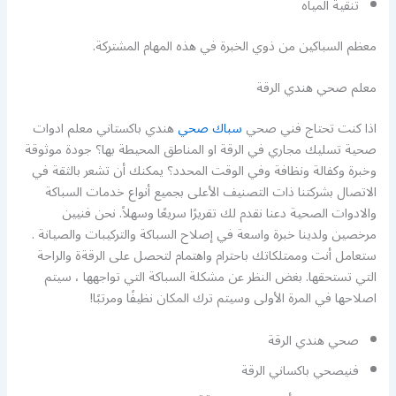
تنقية المياه
معظم السباكين من ذوي الخبرة في هذه المهام المشتركة.
معلم صحي هندي الرقة
اذا كنت تحتاج فني صحي
سباك صحي
هندي باكستاني معلم ادوات
صحية تسليك مجاري في الرقة او المناطق المحيطة بها؟ جودة موثوقة
وخبرة وكفالة ونظافة وفي الوقت المحدد؟ يمكنك أن تشعر بالثقة في
الاتصال بشركتنا ذات التصنيف الأعلى بجميع أنواع خدمات السباكة
والادوات الصحية دعنا نقدم لك تقريرًا سريعًا وسهلاً. نحن فنيين
مرخصين ولدينا خبرة واسعة في إصلاح السباكة والتركيبات والصيانة .
ستعامل أنت وممتلكاتك باحترام واهتمام لتحصل على الرقةة والراحة
التي تستحقها. بغض النظر عن مشكلة السباكة التي تواجهها ، سيتم
اصلاحها في المرة الأولى وسيتم ترك المكان نظيفًا ومرتبًا!
صحي هندي الرقة
فنيصحي باكساني الرقة