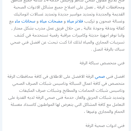
فتح بلاليع مقاول صحي شاطر ورخيص خدمة 24 ساعة جميع مناطق
ومحافظات الرقة , نعمل على اصلاح جميع مشاكل الادوات الصحية
القديمة والجديدة وتمديد مواسير جديدة وتمديد غسالات اتوماتيك
وغسالة صحون و تركيب
فلاتر مياه
و
مضخات مياه
و
سخانات ماء
مع
كفالة وبدقة وجودة عالية , من خلال فريق عمل مدرب بشكل ممتاز ,
واننا نوفر اجهزة حديثة وكاميرات مراقبة رقمية تستخدمة في كشف
تسريبات المجاري والمياه لذلك اذا كنت تبحث عن افضل فني صحي
سباك بالرقة اتصل .
فني متخصص سباكة الرقة
افضل فني
صحي
الرقة الافضل على الاطلاق في كافة محافظات الرقة
متخصص في كافة اعمال السباكة وتاسيس شبكات الصرف الصحي
وتاسيس شبكات الحمامات والمطابخ وشبكات صرف المكيفات
وتمديد شبكات الحريق والغاز، خدمة فنى صحي الرقة لديه القدرة على
التعامل مع كافة المشاكل التي يتعرض لها المواطنون كانسداد مغسلة
الحمام والمجاري وغيرها ،
فني ادوات صحية الرقة