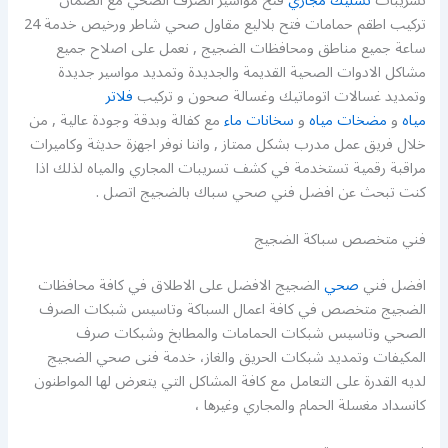
تسريبات
تسليك مجاري
فتح مواسير الصرف الصحي مع الضمان
تركيب اطقم حمامات فتح بلاليع مقاول صحي شاطر ورخيص خدمة 24
ساعة جميع مناطق ومحافظات الضجيج , نعمل على اصلاح جميع
مشاكل الادوات الصحية القديمة والجديدة وتمديد مواسير جديدة
وتمديد غسالات اتوماتيك وغسالة صحون و تركيب
فلاتر
مياه
و
مضخات مياه
و
سخانات ماء
مع كفالة وبدقة وجودة عالية , من
خلال فريق عمل مدرب بشكل ممتاز , واننا نوفر اجهزة حديثة وكاميرات
مراقبة رقمية تستخدمة في كشف تسريبات المجاري والمياه لذلك اذا
كنت تبحث عن افضل فني صحي سباك بالضجيج اتصل .
فني متخصص سباكة الضجيج
افضل فني
صحي
الضجيج الافضل على الاطلاق في كافة محافظات
الضجيج متخصص في كافة اعمال السباكة وتاسيس شبكات الصرف
الصحي وتاسيس شبكات الحمامات والمطابخ وشبكات صرف
المكيفات وتمديد شبكات الحريق والغاز، خدمة فنى صحي الضجيج
لديه القدرة على التعامل مع كافة المشاكل التي يتعرض لها المواطنون
كانسداد مغسلة الحمام والمجاري وغيرها ،