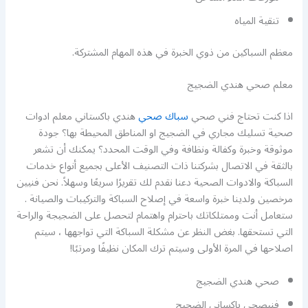
تنقية المياه
معظم السباكين من ذوي الخبرة في هذه المهام المشتركة.
معلم صحي هندي الضجيج
اذا كنت تحتاج فني صحي
سباك صحي
هندي باكستاني معلم ادوات
صحية تسليك مجاري في الضجيج او المناطق المحيطة بها؟ جودة
موثوقة وخبرة وكفالة ونظافة وفي الوقت المحدد؟ يمكنك أن تشعر
بالثقة في الاتصال بشركتنا ذات التصنيف الأعلى بجميع أنواع خدمات
السباكة والادوات الصحية دعنا نقدم لك تقريرًا سريعًا وسهلاً. نحن فنيين
مرخصين ولدينا خبرة واسعة في إصلاح السباكة والتركيبات والصيانة .
ستعامل أنت وممتلكاتك باحترام واهتمام لتحصل على الضجيجة والراحة
التي تستحقها. بغض النظر عن مشكلة السباكة التي تواجهها ، سيتم
اصلاحها في المرة الأولى وسيتم ترك المكان نظيفًا ومرتبًا!
صحي هندي الضجيج
فنيصحي باكساني الضجيج