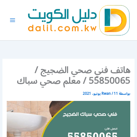
خطي
لى
لمحتوى
هاتف فني صحي الضجيج /
55850065 / معلم صحي سباك
بواسطة
11 يونيو، 2021
/
Rwan