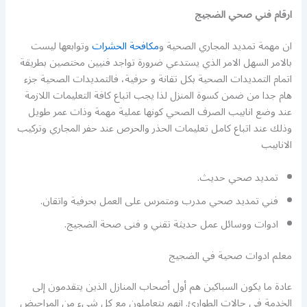
ارقام فني صحي الضجيج
ان مهمة تمديد المجاري الصحية و
مكافحة الحشرات
وتوابعها ليست
بالامر السهل الامر الذي يستدعي ضرورة تواجد فنيين مختصين بطريقة
اتمام التمديدات الصحية بكل تقانة و حرفية، فالتمديدات الصحية جزء
هام جدا من ضمن كسوة المنزل لذا يجب اتباع كافة التعليمات اللازمة
عند وضع انابيب الصرف الصحي كونها عملية مهمة وذات عمر طويل
وذلك عند اتباع كامل تعليمات الحذر والحرص عند حفر المجاري وتركيب
الانابيب
تمديد صحي حديث.
فني تمديد صحي مدرب ومتمرس على العمل بحرفية واتقان.
ادوات ووسائل عمل حديثة تقني و فنى صحة الضجيج.
معلم ادوات صحية في الضجيج
عادة ما يكون السباكين هم أول أصحاب المنازل الذين يتقدمون إلى
الخدمة في حالات الطوارئ. إنهم يتعاملون مع كل شيء من المراحيض