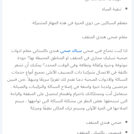
تنقية المياه
معظم السباكين من ذوي الخبرة في هذه المهام المشتركة.
معلم صحي هندي المنقف
اذا كنت تحتاج فني صحي
سباك صحي
هندي باكستاني معلم ادوات
صحية تسليك مجاري في المنقف او المناطق المحيطة بها؟ جودة
موثوقة وخبرة وكفالة ونظافة وفي الوقت المحدد؟ يمكنك أن تشعر
بالثقة في الاتصال بشركتنا ذات التصنيف الأعلى بجميع أنواع خدمات
السباكة والادوات الصحية دعنا نقدم لك تقريرًا سريعًا وسهلاً. نحن فنيين
مرخصين ولدينا خبرة واسعة في إصلاح السباكة والتركيبات والصيانة .
ستعامل أنت وممتلكاتك باحترام واهتمام لتحصل على المنقفة والراحة
التي تستحقها. بغض النظر عن مشكلة السباكة التي تواجهها ، سيتم
اصلاحها في المرة الأولى وسيتم ترك المكان نظيفًا ومرتبًا!
صحي هندي المنقف
فنيصحي باكساني المنقف