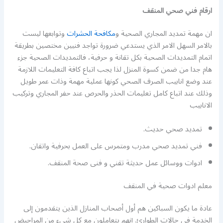
ارقام فني صحي المنقف
ان مهمة تمديد المجاري الصحية و
مكافحة الحشرات
وتوابعها ليست
بالامر السهل الامر الذي يستدعي ضرورة تواجد فنيين مختصين بطريقة
اتمام التمديدات الصحية بكل تقانة و حرفية، فالتمديدات الصحية جزء
هام جدا من ضمن كسوة المنزل لذا يجب اتباع كافة التعليمات اللازمة
عند وضع انابيب الصرف الصحي كونها عملية مهمة وذات عمر طويل
وذلك عند اتباع كامل تعليمات الحذر والحرص عند حفر المجاري وتركيب
الانابيب
تمديد صحي حديث.
فني تمديد صحي مدرب ومتمرس على العمل بحرفية واتقان.
ادوات ووسائل عمل حديثة تقني و فنى صحة المنقف.
معلم ادوات صحية في المنقف
عادة ما يكون السباكين هم أول أصحاب المنازل الذين يتقدمون إلى
الخدمة في حالات الطوارئ. إنهم يتعاملون مع كل شيء من المراحيض