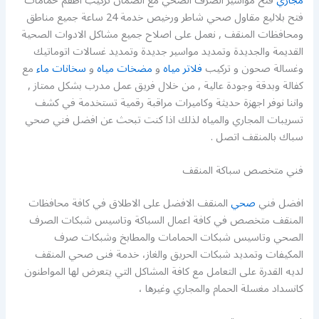
مجاري
فتح مواسير الصرف الصحي مع الضمان تركيب اطقم حمامات
فتح بلاليع مقاول صحي شاطر ورخيص خدمة 24 ساعة جميع مناطق
ومحافظات المنقف , نعمل على اصلاح جميع مشاكل الادوات الصحية
القديمة والجديدة وتمديد مواسير جديدة وتمديد غسالات اتوماتيك
وغسالة صحون و تركيب
فلاتر مياه
و
مضخات مياه
و
سخانات ماء
مع
كفالة وبدقة وجودة عالية , من خلال فريق عمل مدرب بشكل ممتاز ,
واننا نوفر اجهزة حديثة وكاميرات مراقبة رقمية تستخدمة في كشف
تسريبات المجاري والمياه لذلك اذا كنت تبحث عن افضل فني صحي
سباك بالمنقف اتصل .
فني متخصص سباكة المنقف
افضل فني
صحي
المنقف الافضل على الاطلاق في كافة محافظات
المنقف متخصص في كافة اعمال السباكة وتاسيس شبكات الصرف
الصحي وتاسيس شبكات الحمامات والمطابخ وشبكات صرف
المكيفات وتمديد شبكات الحريق والغاز، خدمة فنى صحي المنقف
لديه القدرة على التعامل مع كافة المشاكل التي يتعرض لها المواطنون
كانسداد مغسلة الحمام والمجاري وغيرها ،