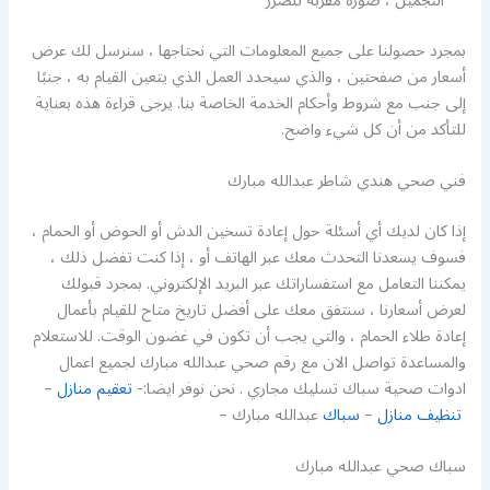
التجميل ، صورة مقربة للضرر
بمجرد حصولنا على جميع المعلومات التي نحتاجها ، سنرسل لك عرض
أسعار من صفحتين ، والذي سيحدد العمل الذي يتعين القيام به ، جنبًا
إلى جنب مع شروط وأحكام الخدمة الخاصة بنا. يرجى قراءة هذه بعناية
للتأكد من أن كل شيء واضح.
فني صحي هندي شاطر عبدالله مبارك
إذا كان لديك أي أسئلة حول إعادة تسخين الدش أو الحوض أو الحمام ،
فسوف يسعدنا التحدث معك عبر الهاتف أو ، إذا كنت تفضل ذلك ،
يمكننا التعامل مع استفساراتك عبر البريد الإلكتروني. بمجرد قبولك
لعرض أسعارنا ، سنتفق معك على أفضل تاريخ متاح للقيام بأعمال
إعادة طلاء الحمام ، والتي يجب أن تكون في غضون الوقت. للاستعلام
والمساعدة تواصل الان مع رقم صحي عبدالله مبارك لجميع اعمال
ادوات صحية سباك تسليك مجاري . نحن نوفر ايضا:-
تعقيم منازل
–
تنظيف منازل
–
سباك
عبدالله مبارك –
سباك صحي عبدالله مبارك