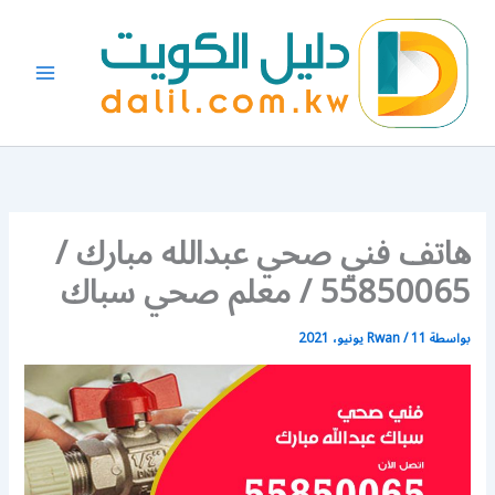
خطي
لى
لمحتوى
هاتف فني صحي عبدالله مبارك /
55850065 / معلم صحي سباك
بواسطة
11 يونيو، 2021
/
Rwan