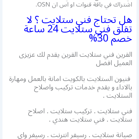
اشتراك في باقة قنوات او اس ان OSN.
هل تحتاج فني ستلايت ؟ لا
تقلق فني ستلايت 24 ساعة
خصم 30%
القرين فني ستلايت القرين يقدم لك عزيزى
العميل افضل
فنيون الستلايت بالكويت امانة بالعمل ومهارة
بالاداء و يقدم خدمات تركيب واصلاح
الستلايت .
فني ستلايت . تركيب ستلايت . اصلاح
ستلايت . فني ستلايت هندي .
صيانة ستلايت . رسيفر انترنت . رسيفر واي