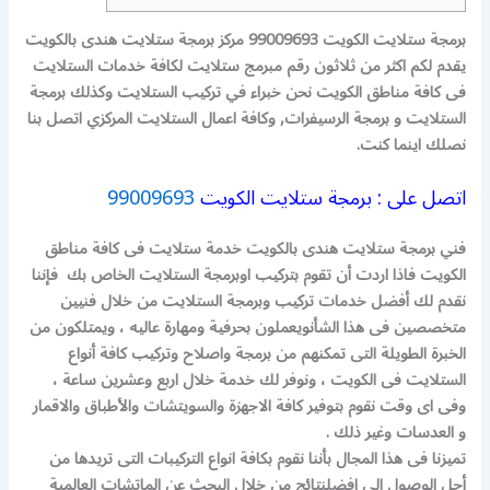
برمجة ستلايت الكويت 99009693 مركز برمجة ستلايت هندى بالكويت
يقدم لكم اكثر من ثلاثون رقم مبرمج ستلايت لكافة خدمات الستلايت
فى كافة مناطق الكويت نحن خبراء في تركيب الستلايت وكذلك برمجة
الستلايت و برمجة الرسيفرات, وكافة اعمال الستلايت المركزي اتصل بنا
نصلك اينما كنت.
اتصل على : برمجة ستلايت الكويت
99009693
فني برمجة ستلايت هندى بالكويت خدمة ستلايت فى كافة مناطق
الكويت فاذا اردت أن تقوم بتركيب اوبرمجة الستلايت الخاص بك
فإننا
نقدم لك أفضل خدمات تركيب وبرمجة الستلايت من خلال فنيين
متخصصين فى هذا الشأن
ويعملون بحرفية ومهارة عاليه ، ويمتلكون من
الخبرة الطويلة التى تمكنهم من برمجة واصلاح وتركيب كافة
أنواع
الستلايت فى الكويت ، ونوفر لك خدمة خلال اربع وعشرين ساعة ،
وفى اى وقت نقوم
بتوفير كافة الاجهزة والسويتشات والأطباق والاقمار
و العدسات وغير ذلك .
تميزنا فى هذا المجال بأننا نقوم بكافة انواع التركيبات التى تريدها من
أجل الوصول الى افضل
نتائج من خلال البحث عن الماتشات العالمية