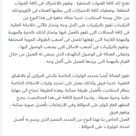
نفتح لك كافة القنوات المشفرة ، ونقوم بالاشتراك فى كافة القنوات
المغلقة ،
ونعطيك كافة الامتيازات التى يطلبها العملاء فى الكويتوذلك
من خلال برمجة الستلايت .
لدينا عماله ماهرة فى هذا النوع من
التركيبات
تقوم بالتركيبات على اكمل وجه وتمتاز بالآتى :
بالامانة العالية
فى كافة المجالات التى تقوم بالعمل فيها .
وتمتاز كذلك بالخبرة والمهنية
والمهارة اللازمة التى تؤهلها للعمل فى أصعب الظروف الجوية المختلفة
،
ونقوم بالتركيبات فى أصعب الاماكن التى يصعب الوصول اليها ،
وتتفانى العمالة فى الوصول الى
الهدف الذى يسعى له العميل من خلال
القيام بالمهمة التى يريدها العميل على أكمل وجه .
تقوم العمالة أيضا بتمديد الوايرات الخاصة بالدش المركزى أو بالاطباق
العلوية ،
لدينا فريق وكذلك يعمل على تمديد وايرات الاسلاك الخاصة
بنظام الستلايت بأفضل طريقة ممكنة .
وهذه الطريقة تحتاج الى مهارة
عالية وخبرة عميقة ، ولدينا الخبرة الكافة فى هذا المجال
بحيث يخرج
المظهر العام للواير على الحوائط وفى الارتفاعات بأفضل صورة ممكنة ،
ويقوم فريق
العمل الخاص بنا بهذا النوع من التمديد المتميز الذى يرسم به أفضل
امتداد للوايرات على الحوائط .