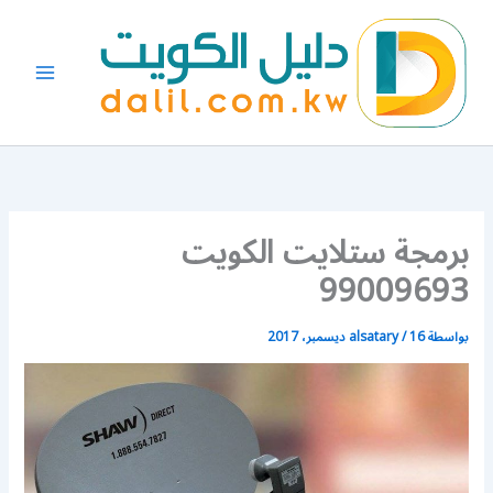
خطي
لى
لمحتوى
برمجة ستلايت الكويت
99009693
بواسطة
16 ديسمبر، 2017
/
alsatary