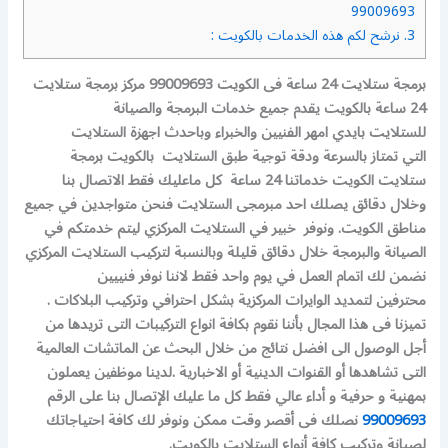
99009693
3.
نرشح لكم هذه الخدمات بالكويت :
برمجة ستلايت 24 ساعة فى الكويت 99009693 مركز برمجة ستلايت
24 ساعة بالكويت يقدم جميع خدمات البرمجة والصيانة
للستلايت بايدي امهر الفنيين والخبراء وباحدث اجهزة الستلايت
التي تمتاز بالسرعة ودقة توجية طبق الستلايت بالكويت برمجة
ستلايت الكويت خدماتنا 24 ساعة كل ماعليك فقط الاتصال بنا
وخلال دقائق يصلك احد مبرمجى الستلايت فنحن متواجدين في جميع
مناطق الكويت. ونوفر خبير في الستلايت المركزي ليتم خدمتكم في
الصيانة والبرمجة خلال دقائق قليلة وبالنسبة لتركيب الستلايت المركزي
نضمن لك اتمام العمل في يوم واحد فقط لاننا نوفر فنييين
محترفين لتمديد الوايرات المركزية بشكل احترافي وتركيب البلاكات .
تميزنا فى هذا المجال بأننا نقوم بكافة انواع التركيبات التى تريدها من
أجل الوصول الى افضل نتائج من خلال البحث عن الماتشات العالمية
التى تشاهدها أو القنوات الدينية أو الاخبارية .لدينا موظفين يعملون
بمهنية و حرفية و أداء عالي فقط كل ما عليك الإتصال بنا على الرقم
99009693
نصلك فى أقصر وقت ممكن ونوفر لك كافة احتياجاتك
لصيانة وتركيب كافة أنواع الستلايت بالكويت.