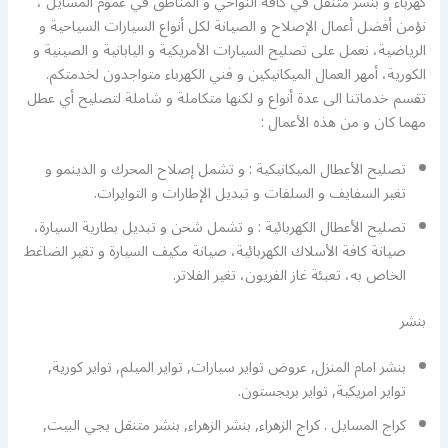
كهرباء و بنشر متنقل في كافة النواحي و المناطق في عموم المسايل ،
نؤمن أفضل أعمال الإصلاح و الصيانة لكل أنواع السيارات السياحية و
الرياضية، نعمل على تصليح السيارات الأمريكية و اليابانية و الصينية و
الكورية، أمهر العمال الميكانيكين و فني الكهرباء متواجدون لخدمتكم.
تقسم خدماتنا الى عدة أنواع و لكنها متكاملة و شاملة لتصليح أي عطل
مهما كان و من هذه الأعمال :
تصليح الأعطال الميكانيكية : و تشمل إصلاح المحرك و الدينمو و
تغير السفايف و السلفات و تبديل الإطارات و التوايرات.
تصليح الأعطال الكهربائية : و تشمل شحن و تبديل بطارية السيارة،
صيانة كافة الأسلاك الكهربائية، صيانة مكيف السيارة و تغير الضاغط
الخاص به، تعبئة غاز الفريون، تغير الفلاتر.
بنشر
بنشر امام المنزل, عروض تواير سيارات, تواير الميلم, تواير كورية,
تواير امريكية, تواير بريجستون.
كراج المسايل . كراج الزهراء, بنشر الزهراء, بنشر متنقل يجي البيت,