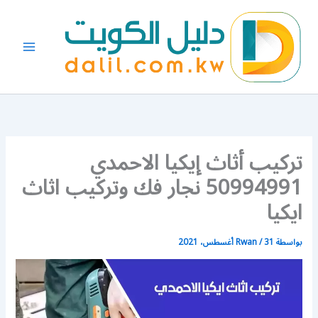
خطي
لى
لمحتوى
تركيب أثاث إيكيا الاحمدي
50994991 نجار فك وتركيب اثاث
ايكيا
بواسطة
31 أغسطس، 2021
/
Rwan