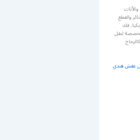
والأثاث
ئر والقطع
يكيا، فك
 مخصصة لنقل
الزجاج
ل عفش هندي