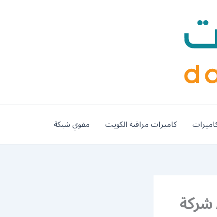
اميرات
كاميرات مراقبة الكويت
مقوي شبكة
عفش هندي الدعية / 50994991 / شركة