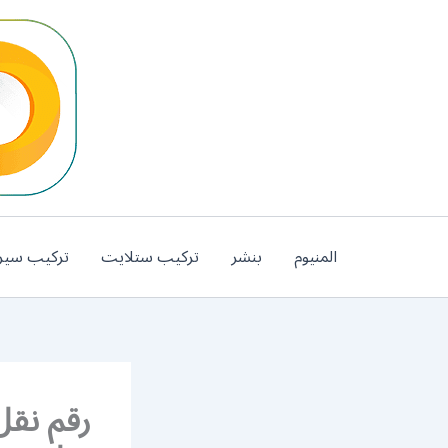
خطي
لى
لمحتوى
المنيوم
بنشر
تركيب ستلايت
تركيب سير