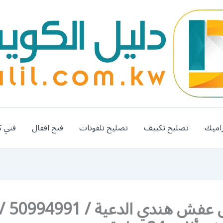
اميك
تصليح تكييف
تصليح تلفونات
فتح اقفال
فني ك
رقم نقل 