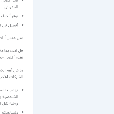
نعد أفضل شر
الخدوش.
نوفر أيضا خ
أفضل
في ا
نقل عفش أثاث 
هل انت بحاجة 
تقدم أفضل خدم
ما هي أهم الخ
الشركات الأخر
نهتم بتفاص
الشخصية بش
ورشة نقل ا
ونساعدكم ع