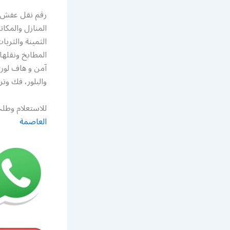
رقم نقل عفش ه
المنازل والمك
الثمينة والثري
المطابخ ونقله
آمن و هاف لور
والبلور، فك و
للاستعلام وطلب
العاصمة