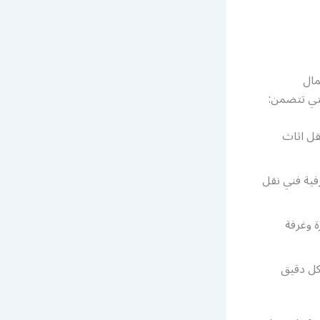
مال
لتي تتضمن:
قل اثاث
فية فني نقل
 وغرفة
كل دقيق