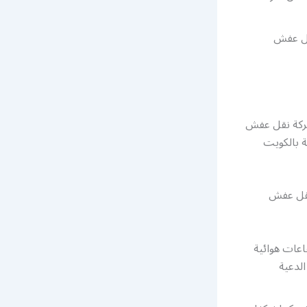
قل عفش
شركة نقل عفش
 بالكويت
 نقل عفش
عات هوائية
لدعية