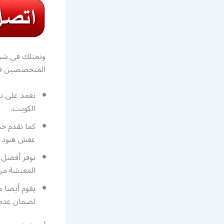
ونمتلك في شرك
المتخصصين في 
نعمد على ن
الكويت.
كما نقدم خد
عفش هنود ا
نوفر أفضل ا
المعيشة من
يقوم أيضا م
لضمان عدم 