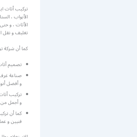
تركيب أثاث ايك
الأبواب ، الستا
الأثاث ، و حتى 
تغليف و نقل ا
كما أن شركة تر
تصميم أثاث ايكيا بت
صناعة غرف ن
و أفضل أنوا
تركيب أثاث 
و أجمل من ا
كما أن تركي
فنيين و عما
للاستعلام وطلب