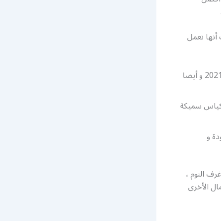
أنها تعمل
تركيب أثاث ايكيا القرين و تصنيع الأثاث بأحدث التصاميم و بحيث تكون مواكبة ل 2021 و أيضا
بأكياس سميكة
دة و
رف النوم ،
مال الأخرى