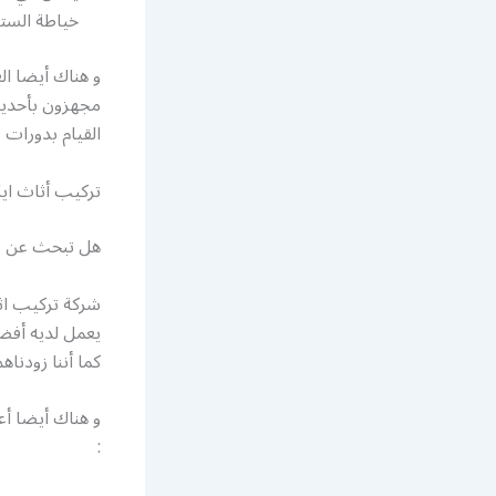
خياطة الستائ
و هناك أيضا ال
مجهزون بأحديث
القيام بدورات ت
تركيب أثاث ايك
هل تبحث عن فن
شركة تركيب اثا
يعمل لديه أفضل
كما أننا زودنا
و هناك أيضا أع
: