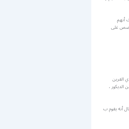
ث أنهم
نحرضص غلى
ي القرين
 الديكور ،
ال أنه يقوم ب