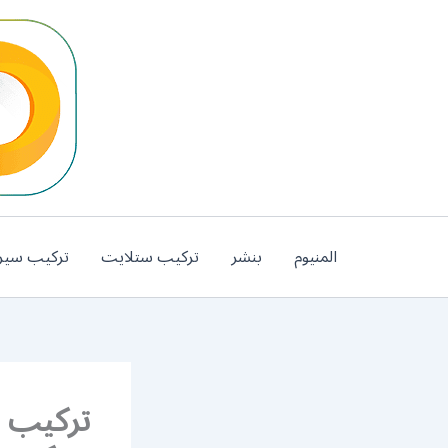
خطي
لى
لمحتوى
المنيوم
بنشر
تركيب ستلايت
تركيب سير