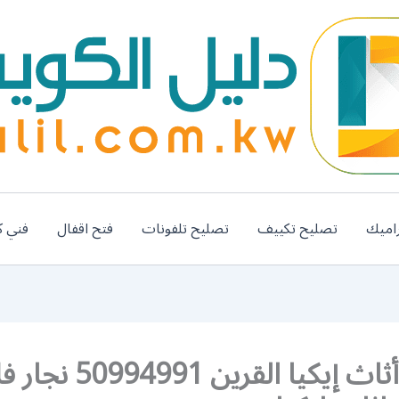
اميك
تصليح تكييف
تصليح تلفونات
فتح اقفال
فني ك
تركيب أثاث إيكيا القرين 0994991