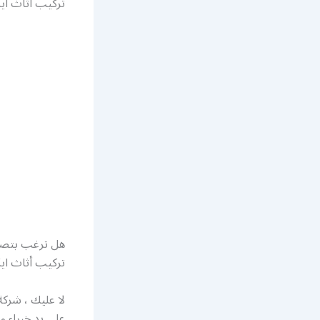
تركيب أثاث ايك
هل ترغب بتصم
تركيب أثاث ايك
لا عليك ، شرك
على يد خبراء و