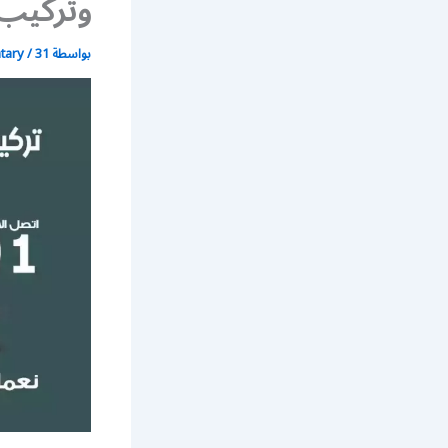
وتركيب 
بواسطة
31 أغسطس، 2021
/
atary