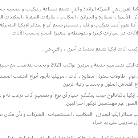
يا القرين هي الشركة الرائدة و التي تتمتع بصناعة و تركيب و تصميم جمي
ئر ، الأسرة ، المطابخ و الخزائن ، المكاتب ، طاولات السفرة ، المكتبات ال
أننا نقوم أيضا بتركيب و فك و تصميم جميع أنواع ستائر الايكيا المتحركة و 
لأثاث عبر سيارات كبيرة و متوسطة و صغيرة الحجم بحسب الأثاث .
كيب أثاث ايكيا تتمتع بخدمات أخرى ، والتي هي :
صاميم حديثة و مودرن تواكب 2021 و بحيث تتناسب مع جميع الأذواق .
وم ، طاولات سفرة ، مطابخ ، أثاث ، موبيليا بأجود أنواع الخشب المست
ع القماش الملون و بحسب رغبة الزبون .
ايكيا بالكاتالوج حيث يمكنكم اختيار أي نوع أو تصميم أثاث ترغب به و نح
لصور عبر مهندسين ديكور احترافيين .
ب ستائر ايكيا للمنازل ، المكاتب ، الستشفيات ، الشركات و بأي مكان ت
ل مدربين على يد خبراء .
 الخدمة يمكنكم التواصل هاتفيا كما يمكنكم التواصل ايضا على
تركيب أ