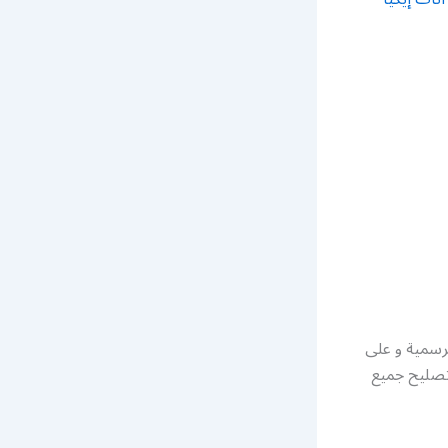
لرسمية و على
 تصليح جميع