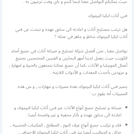
حيث يمكنكم التواصل معنا أينما كنتم و بأي وقت ترغبون به .
فني أثاث ايكيا اليرموك
هل ترغب بتصليح أثاث و اعادته الى سابق عهده و تبحث عن فني
أثاث ايكيا اليرموك شاطر و ماهر في عمله ؟
تواصل معنا , نحن أفضل شركة تصليح و صيانة أثاث في جميع أنحاء
الكويت حيث يعمل لدينا أمهر النجارين و الفنيين المختصين بجميع
أعمال الموبيليا و الأثاث ,كما أن جميع عمالنا يتمتعون بالخبرة و لمهارة ,
و مزودين بأحدث المعدات و الأدوات اللازمة .
يتميز فني أثاث ايكيا اليرموك بعدة مميزات و مهارات , و من هذه
المميزات أنه يقوم ب :
صيانة و تصليح جميع أنواع الأثاث عبر فني أثاث ايكيا اليرموك و
اعادته الى سابق عهده و بآثار مخفية و غير واضحة أيضا .
فك و تركيب جميع أنواع غرف النوم , المطابخ , المكتبات الخشبية ,
خزائن و الدواليب أيضا بيد فني أثاث ايكيا اليرموك الاحترافي .