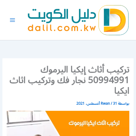
خطي
لى
لمحتوى
تركيب أثاث إيكيا اليرموك
50994991 نجار فك وتركيب اثاث
ايكيا
بواسطة
31 أغسطس، 2021
/
Rwan