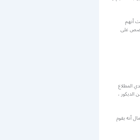
يث أنهم
نحرضص غلى
دي المطلاع
 الديكور ،
ال أنه يقوم