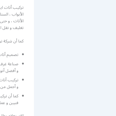
تركيب أثاث ايك
الأبواب ، الستا
الأثاث ، و حتى 
تغليف و نقل ا
كما أن شركة تر
تصميم أثاث ايكيا بت
صناعة غرف ن
و أفضل أنوا
تركيب أثاث 
و أجمل من ا
كما أن تركي
فنيين و عما
للاستعلام وطلب