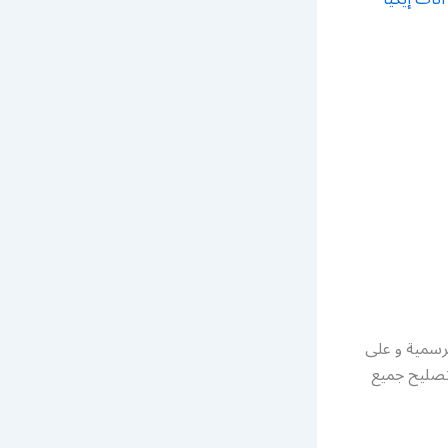
لرسمية و على
 تصليح جميع