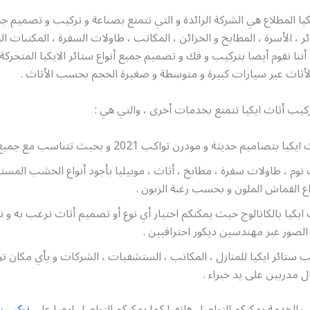
يا المطلاع هي الشركة الرائدة و التي تتمتع بصناعة و تركيب و تصميم جم
ئر ، الأسرة ، المطابخ و الخزائن ، المكاتب ، طاولات السفرة ، المكتبات ال
أننا نقوم أيضا بتركيب و فك و تصميم جميع أنواع ستائر الايكيا المتحركة و 
لأثاث عبر سيارات كبيرة و متوسطة و صغيرة الحجم بحسب الأثاث .
كيب أثاث ايكيا تتمتع بخدمات أخرى ، والتي هي :
صاميم حديثة و مودرن تواكب 2021 و بحيث تتناسب مع جميع الأذواق .
وم ، طاولات سفرة ، مطابخ ، أثاث ، موبيليا بأجود أنواع الخشب المست
ع القماش الملون و بحسب رغبة الزبون .
ايكيا بالكاتالوج حيث يمكنكم اختيار أي نوع أو تصميم أثاث ترغب به و نح
لصور عبر مهندسين ديكور احترافيين .
ب ستائر ايكيا للمنازل ، المكاتب ، الستشفيات ، الشركات و بأي مكان ت
ل مدربين على يد خبراء .
 الخدمة يمكنكم التواصل هاتفيا كما يمكنكم التواصل ايضا على
تركيب أ