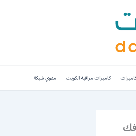
اميرات
كاميرات مراقبة الكويت
مقوي شبكة
5099499 نجار فك