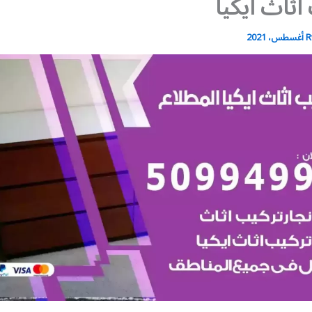
اثاث ايكيا
R