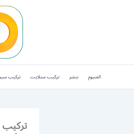
خطي
لى
لمحتوى
المنيوم
بنشر
تركيب ستلايت
تركيب سير