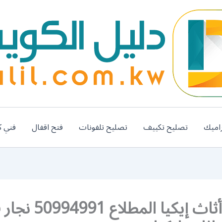
اميك
تصليح تكييف
تصليح تلفونات
فتح اقفال
فني ك
تركيب أثاث إيكيا المطلاع 1