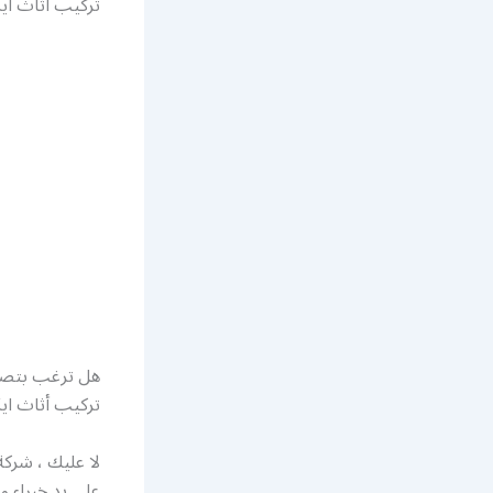
تركيب أثاث ايك
هل ترغب بتصم
تركيب أثاث ايك
لا عليك ، شرك
على يد خبراء و