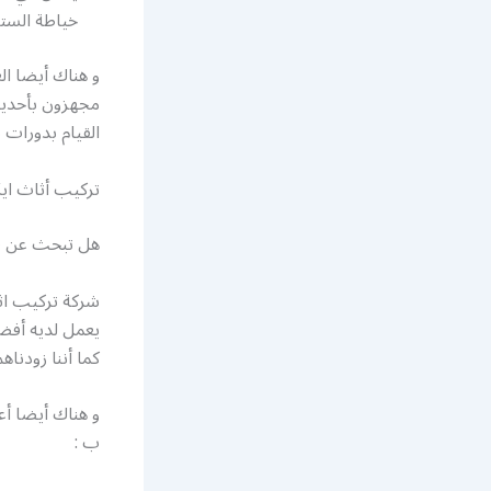
خياطة الستائ
و هناك أيضا ال
مجهزون بأحديث
القيام بدورات ت
تركيب أثاث ايك
هل تبحث عن فن
شركة تركيب اثا
يعمل لديه أفضل
كما أننا زودنا
و هناك أيضا أع
ب :