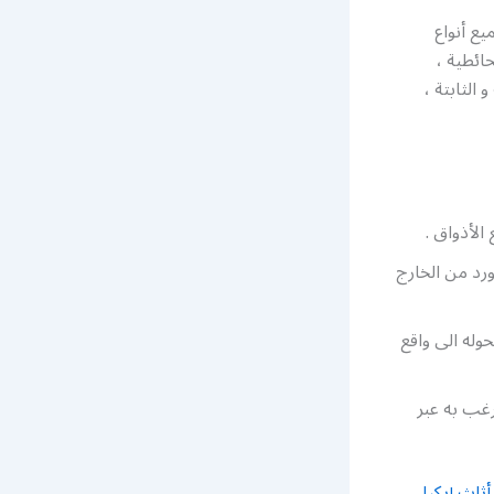
يع أنواع
حائطية ،
الثابتة ،
ورد من الخارج
وله الى واقع
رغب به عبر
ثاث إيكيا