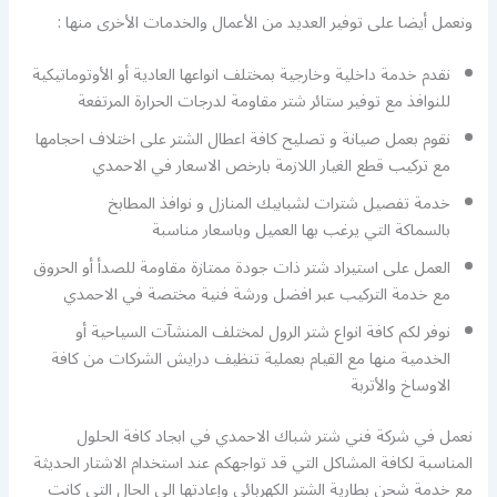
ونعمل أيضا على توفير العديد من الأعمال والخدمات الأخرى منها :
نقدم خدمة داخلية وخارجية بمختلف انواعها العادية أو الأوتوماتيكية
للنوافذ مع توفير ستائر شتر مقاومة لدرجات الحرارة المرتفعة
نقوم بعمل صيانة و تصليح كافة اعطال الشتر على اختلاف احجامها
مع تركيب قطع الغيار اللازمة بارخص الاسعار في الاحمدي
خدمة تفصيل شترات لشبابيك المنازل و نوافذ المطابخ
بالسماكة التي يرغب بها العميل وباسعار مناسبة
العمل على استيراد شتر ذات جودة ممتازة مقاومة للصدأ أو الحروق
مع خدمة التركيب عبر افضل ورشة فنية مختصة في الاحمدي
نوفر لكم كافة انواع شتر الرول لمختلف المنشآت السياحية أو
الخدمية منها مع القيام بعملية تنظيف درايش الشركات من كافة
الاوساخ والأتربة
نعمل في شركة فني شتر شباك الاحمدي في ابجاد كافة الحلول
المناسبة لكافة المشاكل التي قد تواجهكم عند استخدام الاشتار الحديثة
مع خدمة شحن بطارية الشتر الكهربائي وإعادتها الى الحال التي كانت