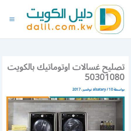
خطي
لى
لمحتوى
تصليح غسالات اوتوماتيك بالكويت
50301080
بواسطة
10 نوفمبر، 2017
/
alsatary