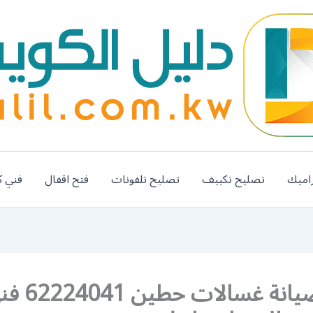
اميك
تصليح تكييف
تصليح تلفونات
فتح اقفال
فني ك
خدمة صيانة غسالات حطين