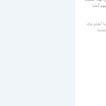
هم أيضًا
نا “بعدم ترك
ندما