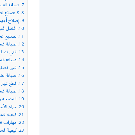
7.
صيانة الغسال
8.
8 نصائح لصيانة الغسالة
9.
إصلاح أجهز
10.
افضل فني
11.
تصليح غس
12.
صيانة غس
13.
فني تصليح
14.
صيانة غسا
15.
فني تصلي
16.
صيانة نش
17.
قطع غيار
18.
صيانة غسا
19.
المضخة و
20.
حزام الأما
21.
كيفية فحص
22.
مهارات فن
23.
كيفية فحص