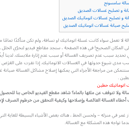
الة سامسونج
نة و تصليح غسالات الصديق
ة و تصليح غسالات اتوماتيك الصديق
يح صيانة غسالات اتوماتيك الصديق
لة لا تعمل سواء كانت غسلة اتوماتيك او نسافة، ولم تكن متأكدًا تمامًا م
ى المكان الصحيح! في هذه الصفحة ، ستجد مقاطع فيديو لتحرّي الخلل 
تحديد سبب عدم تصريف الغسالة أو سبب عدم إثارة ملابسك. لدينا أيضً
ب مدى شيوع حدوثها في الغسالات الاتوماتيك. إذا نقرت على العَرَض ا
ستتمكن من مراجعة الأجزاء التي يمكنها إصلاح مشاكل الغسالة صيانة 
طين .
 اتوماتيك حطين
لة ولا تتوقف عن ملئها بالماء؟ شاهد مقطع الفيديو الخاص بنا للحصول
خطاء الغسالة الفائضة وإصلاحها وكيفية التحقق من خرطوم الصرف لإص
از غمر في منزله – ولحسن الحظ ، هناك بعض الأشياء البسيطة للغاية الت
دما تواجه هذه المشكلة مع الغسالة.