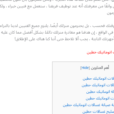
واثقًا من معرفتك أنه عند توظيف فريقنا ، ستعمل مع فنيين خبراء ، ولكن
مون
قتك فحسب ، بل يحترمون منزلك أيضًا. يلتزم جميع الفنيين لدينا بالتزام
 في الواقع ، إن هدفنا
هو
مغادرة منزلك
دائمًا
بشكل أفضل مما كان عليه ع
جهزتك الثابتة ، يجب ألا تلاحظ حتى أننا كنا هناك على الإطلاق!
 اتوماتيك حطين
أهم العناوين
]
Hide
[
ات اتوماتيك حطين
ات اتوماتيك حطين
ة اتوماتيك حطين
 اتوماتيك حطين
صيانة غسالات اتوماتيك حطين
صليح غسالات حطين