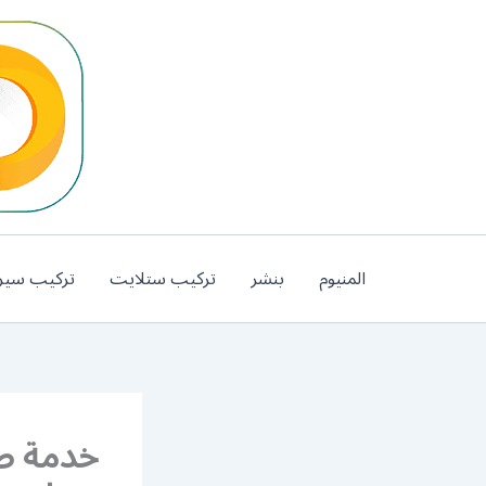
خطي
لى
لمحتوى
المنيوم
بنشر
تركيب ستلايت
تركيب سير