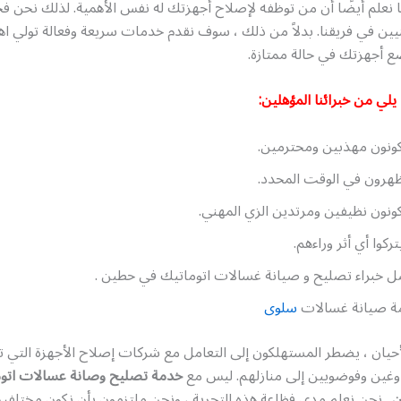
ا نعلم أيضًا أن من توظفه لإصلاح أجهزتك له نفس الأهمية. لذلك نحن فخ
نيين في فريقنا. بدلاً من ذلك ، سوف نقدم خدمات سريعة وفعالة تولي اهت
ع أجهزتك في حالة ممتازة.
يلي من خبرائنا المؤهلين:
نون مهذبين ومحترمين.
رون في الوقت المحدد.
نون نظيفين ومرتدين الزي المهني.
تركوا أي أثر وراءهم.
 خبراء تصليح و صيانة غسالات اتوماتيك في حطين .
ة صيانة غسالات
سلوى
أحيان ، يضطر المستهلكون إلى التعامل مع شركات إصلاح الأجهزة التي 
وغين وفوضويين إلى منازلهم. ليس مع
خدمة تصليح وصانة عسالات اتو
ن
. نحن نعلم مدى فظاعة هذه التجربة ، ونحن ملتزمون بأن نكون مختلفي