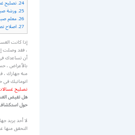
24.
تصليح غس
25.
ورشة صيا
26.
معلم صيان
27.
اصلاح تصل
إذا كانت الغسا
، فقد وصلت إل
أن تساعدك في 
بالأعراض ، حس
منه جهازك ، ف
اتوماتيك في ح
تصليح غسالات
هل تفيض الغسا
حول استكشاف أ
لا أحد يريد جه
التحقق منها عن