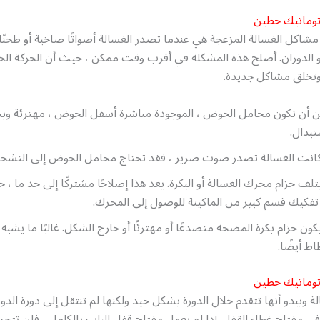
توماتيك حطين
مشاكل الغسالة المزعجة هي عندما تصدر الغسالة أصواتًا صاخبة أو طحنًا أو
أو الدوران. أصلح هذه المشكلة في أقرب وقت ممكن ، حيث أن الحركة الخ
وتخلق مشاكل جديدة.
 أن تكون محامل الحوض ، الموجودة مباشرة أسفل الحوض ، مهترئة وبح
تبدال.
كانت الغسالة تصدر صوت صرير ، فقد تحتاج محامل الحوض إلى التشحي
تلف حزام محرك الغسالة أو البكرة. يعد هذا إصلاحًا مشتركًا إلى حد ما ،
تفكيك قسم كبير من الماكينة للوصول إلى المحرك.
كون حزام بكرة المضخة متصدعًا أو مهترئًا أو خارج الشكل. غالبًا ما يشبه ا
اط أيضًا.
توماتيك حطين
ة ويبدو أنها تتقدم خلال الدورة بشكل جيد ولكنها لم تنتقل إلى دورة الدور
ي مفتاح غطاء القفل. إذا لم يعمل مفتاح قفل الباب بالكامل ، فلن تتح