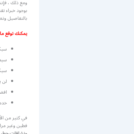
ومع ذلك ، فإنن
بوجود خبراء تق
بالتفاصيل وتض
يمكنك توقع ما 
سيكو
سيظه
سيكو
لن ي
افضل
خدم
في كثير من ال
فظين وغير مرا
ونشافات حطي