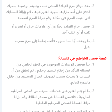
حدد موقع حزام القيادة الخاص بك ، وسيتم توصيله بمحرك
الدفع على أحد طرفيه. بمجرد العثور عليه ، قم بإزالة المشابك
التي تثبت الحزام في مكانه وقم بإزالة الحزام لفحصه.
افحص حزام القيادة بحثًا عن أي علامات حرق أو اهتراء أو
تلف أو أي تلف آخر.
إذا وجدت أيًا مما سبق ، فأنت بحاجة إلى حزام محرك
بديل .
كيفية فحص الخراطيم في الغسالة:
ابدأ بفحص الوصلات الموجودة في الجزء الخلفي من
الغسالة للتأكد من إحكام تثبيتها بإحكام ، ثم تحقق من أن
التسرب لا يحدث بسبب تصريف المنزل المحدود من خلال
ماسورة العادم.
إذا لم يتم العثور على علامات تسرب من فحص الخراطيم
الخارجية ، فافصل الغسالة عن مصدر الطاقة وقم بإزالة
خزانة الغسالة لفحص الخراطيم الداخلية.
هناك العديد من الخراطيم الداخلية ، سيتم العثور على