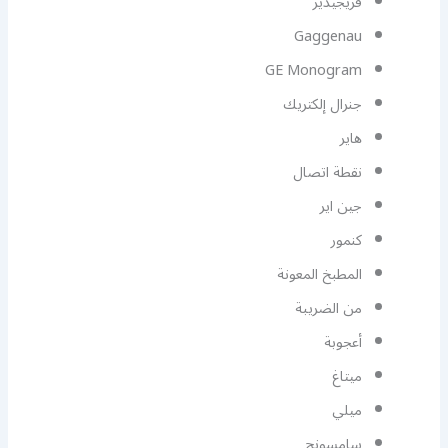
فريجيدير
Gaggenau
GE Monogram
جنرال إلكتريك
هاير
نقطة اتصال
جين اير
كنمور
المطبخ المعونة
من الضريبة
أعجوبة
ميتاغ
ميلي
سامسونج