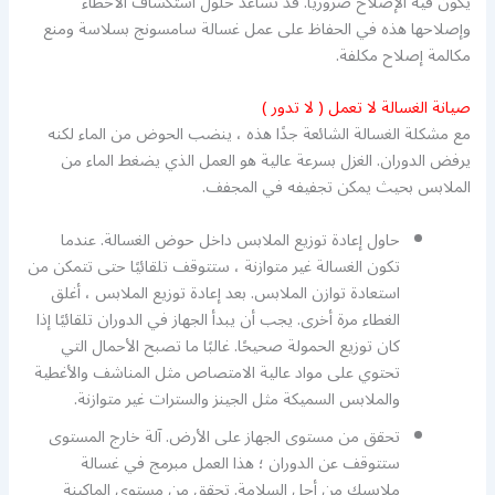
يكون فيه الإصلاح ضروريًا. قد تساعد حلول استكشاف الأخطاء
وإصلاحها هذه في الحفاظ على عمل غسالة سامسونج بسلاسة ومنع
مكالمة إصلاح مكلفة.
صيانة الغسالة لا تعمل ( لا تدور )
مع مشكلة الغسالة الشائعة جدًا هذه ، ينضب الحوض من الماء لكنه
يرفض الدوران. الغزل بسرعة عالية هو العمل الذي يضغط الماء من
الملابس بحيث يمكن تجفيفه في المجفف.
حاول إعادة توزيع الملابس داخل حوض الغسالة. عندما
تكون الغسالة غير متوازنة ، ستتوقف تلقائيًا حتى تتمكن من
استعادة توازن الملابس. بعد إعادة توزيع الملابس ، أغلق
الغطاء مرة أخرى. يجب أن يبدأ الجهاز في الدوران تلقائيًا إذا
كان توزيع الحمولة صحيحًا. غالبًا ما تصبح الأحمال التي
تحتوي على مواد عالية الامتصاص مثل المناشف والأغطية
والملابس السميكة مثل الجينز والسترات غير متوازنة.
تحقق من مستوى الجهاز على الأرض. آلة خارج المستوى
ستتوقف عن الدوران ؛ هذا العمل مبرمج في غسالة
ملابسك من أجل السلامة. تحقق من مستوى الماكينة