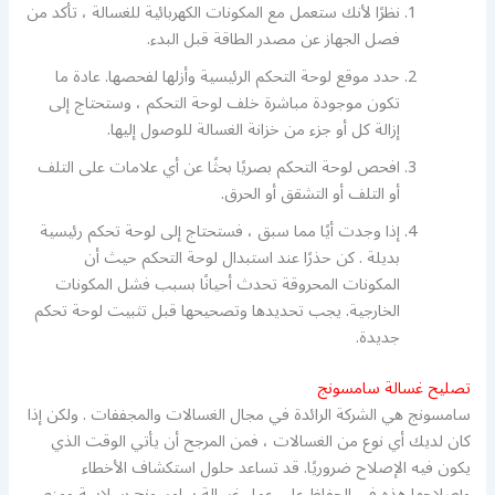
نظرًا لأنك ستعمل مع المكونات الكهربائية للغسالة ، تأكد من
فصل الجهاز عن مصدر الطاقة قبل البدء.
حدد موقع لوحة التحكم الرئيسية وأزلها لفحصها. عادة ما
تكون موجودة مباشرة خلف لوحة التحكم ، وستحتاج إلى
إزالة كل أو جزء من خزانة الغسالة للوصول إليها.
افحص لوحة التحكم بصريًا بحثًا عن أي علامات على التلف
أو التلف أو التشقق أو الحرق.
إذا وجدت أيًا مما سبق ، فستحتاج إلى لوحة تحكم رئيسية
بديلة . كن حذرًا عند استبدال لوحة التحكم حيث أن
المكونات المحروقة تحدث أحيانًا بسبب فشل المكونات
الخارجية. يجب تحديدها وتصحيحها قبل تثبيت لوحة تحكم
جديدة.
تصليح غسالة سامسونج
سامسونج هي الشركة الرائدة في مجال الغسالات والمجففات . ولكن إذا
كان لديك أي نوع من الغسالات ، فمن المرجح أن يأتي الوقت الذي
يكون فيه الإصلاح ضروريًا. قد تساعد حلول استكشاف الأخطاء
وإصلاحها هذه في الحفاظ على عمل غسالة سامسونج بسلاسة ومنع