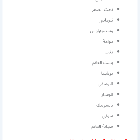
تحت الصفر
ثيرمادور
وستنجهاوس
دوامة
ذئب
بست الغانم
توشيبا
اليوسفي
الجسار
بانسونيك
سوني
صيانة الغانم