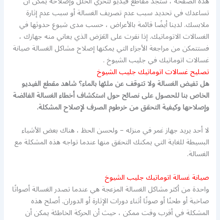
هذه الصفحة ، ستجد مقاطع فيديو لتحرّي الخلل وإصلاحه يمكن أن
تساعدك في تحديد سبب عدم تصريف الغسالة أو سبب عدم إثارة
ملابسك. لدينا أيضًا قائمة بالأعراض ، حسب مدى شيوع حدوثها في
الغسالات الاتوماتيك. إذا نقرت على العَرَض الذي يعاني منه جهازك ،
فستتمكن من مراجعة الأجزاء التي يمكنها إصلاح مشاكل الغسالة صيانة
غسالات اتوماتيك في جليب الشيوخ .
تصليح غسالات اتوماتيك جليب الشيوخ
هل تفيض الغسالة ولا تتوقف عن ملئها بالماء؟ شاهد مقطع الفيديو
الخاص بنا للحصول على نصائح حول استكشاف أخطاء الغسالة الفائضة
وإصلاحها وكيفية التحقق من خرطوم الصرف لإصلاح المشكلة.
لا أحد يريد جهاز غمر في منزله – ولحسن الحظ ، هناك بعض الأشياء
البسيطة للغاية التي يمكنك التحقق منها عندما تواجه هذه المشكلة مع
الغسالة.
صيانة غسالة اتوماتيك جليب الشيوخ
واحدة من أكثر مشاكل الغسالة المزعجة هي عندما تصدر الغسالة أصواتًا
صاخبة أو طحنًا أو صوتًا أثناء دورات الإثارة أو الدوران. أصلح هذه
المشكلة في أقرب وقت ممكن ، حيث أن الحركة الخاطئة يمكن أن