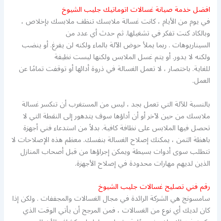
افضل خدمة صيانة غسالات اتوماتيك جليب الشيوخ
في يوم من الأيام ، كانت غسالة ملابسك تنظف ملابسك بإخلاص ،
وبالكاد كنت تفكر في تشغيلها. ثم حدث أي عدد من
السيناريوهات . ربما يملأ حوض الآلة بالماء ولكنه لن يفرغ. أو ينضب
ولكنه لا يدور. أو يتم غسل الملابس ولكنها ليست نظيفة
للغاية. باختصار ، لا تعمل الغسالة في ذروة أدائها أو توقفت تمامًا عن
العمل.
بالنسبة للآلة التي تعمل بجد ، ليس من المستغرب أن تنكسر غسالة
ملابسك من حين لآخر أو أن أداؤها سوف يتدهور إلى النقطة التي لا
تحصل فيها الملابس على نظافة كافية. بدلاً من استدعاء فني أجهزة
باهظة الثمن ، يمكنك إصلاح الغسالة بنفسك. معظم هذه الإصلاحات لا
تتطلب سوى أدوات بسيطة ويمكن إجراؤها من قبل أصحاب المنازل
الذين لديهم مهارات محدودة في إصلاح الأجهزة.
رقم فني تصليح غسالات جليب الشيوخ
سامسونج هي الشركة الرائدة في مجال الغسالات والمجففات . ولكن إذا
كان لديك أي نوع من الغسالات ، فمن المرجح أن يأتي الوقت الذي