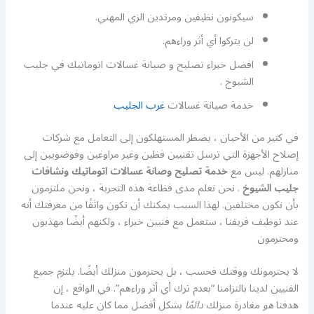
سيكونون نظيفين ومرتدين الزي المهني.
لن يتركوا أي أثر وراءهم.
افضل خبراء تصليح و صيانة غسالات اتوماتيك في جليب
الشيوخ .
خدمة صيانة غسالات
غرب الجليب
في كثير من الأحيان ، يضطر المستهلكون إلى التعامل مع شركات
إصلاح الأجهزة التي ترسل تقنيين فظين وغير مراوغين وفوضويين إلى
منازلهم. ليس مع
خدمة تصليح وصانة عسالات اتوماتيك ونشافات
جليب الشيوخ
. نحن نعلم مدى فظاعة هذه التجربة ، ونحن ملتزمون
بأن نكون مختلفين. لهذا السبب يمكنك أن تكون واثقًا من معرفتك أنه
عند توظيف فريقنا ، ستعمل مع فنيين خبراء ، ولكنهم أيضًا مهذبون
ومحترمون
لا يحترمونك ووقتك فحسب ، بل يحترمون منزلك أيضًا. يلتزم جميع
الفنيين لدينا بالتزامنا “بعدم ترك أي أثر وراءهم”. في الواقع ، إن
هدفنا
هو
مغادرة منزلك
دائمًا
بشكل أفضل مما كان عليه عندما