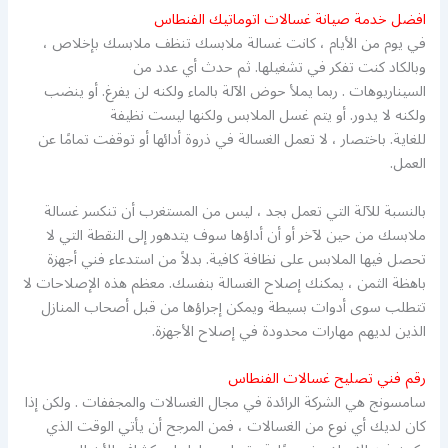
افضل خدمة صيانة غسالات اتوماتيك الفنطاس
في يوم من الأيام ، كانت غسالة ملابسك تنظف ملابسك بإخلاص ،
وبالكاد كنت تفكر في تشغيلها. ثم حدث أي عدد من
السيناريوهات . ربما يملأ حوض الآلة بالماء ولكنه لن يفرغ. أو ينضب
ولكنه لا يدور. أو يتم غسل الملابس ولكنها ليست نظيفة
للغاية. باختصار ، لا تعمل الغسالة في ذروة أدائها أو توقفت تمامًا عن
العمل.
بالنسبة للآلة التي تعمل بجد ، ليس من المستغرب أن تنكسر غسالة
ملابسك من حين لآخر أو أن أداؤها سوف يتدهور إلى النقطة التي لا
تحصل فيها الملابس على نظافة كافية. بدلاً من استدعاء فني أجهزة
باهظة الثمن ، يمكنك إصلاح الغسالة بنفسك. معظم هذه الإصلاحات لا
تتطلب سوى أدوات بسيطة ويمكن إجراؤها من قبل أصحاب المنازل
الذين لديهم مهارات محدودة في إصلاح الأجهزة.
رقم فني تصليح غسالات الفنطاس
سامسونج هي الشركة الرائدة في مجال الغسالات والمجففات . ولكن إذا
كان لديك أي نوع من الغسالات ، فمن المرجح أن يأتي الوقت الذي