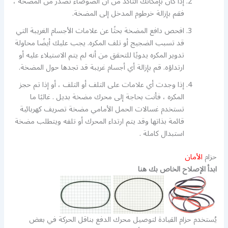
إذا كان بإمكانك التأكد من أن الضوضاء تصدر من المضخة ،
فقم بإزالة خرطوم المدخل إلى المضخة.
افحص دافع المضخة بحثًا عن علامات الأجسام الغريبة التي
قد تسبب الضجيج أو تلف المكره. يجب عليك أيضًا محاولة
تدوير المكره يدويًا للتحقق من أنه لم يتم الاستيلاء عليه أو
ارتداؤه. قم بإزالة أي أجسام غريبة قد تجدها حول المضخة.
إذا وجدت أي علامات على التلف أو التلف ، أو إذا تم حجز
المكره ، فأنت بحاجة إلى محرك مضخة بديل . غالبًا ما
تستخدم غسالات الحمل الأمامي مضخة تصريف كهربائية
قائمة بذاتها وقد يتم ارتداء المحرك أو تلفه ويتطلب مضخة
استبدال كاملة .
حزام
الأمان
ابدأ الإصلاح الخاص بك هنا
يُستخدم حزام القيادة لتوصيل محرك الدفع بناقل الحركة في بعض