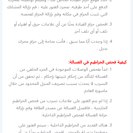
الدفع على أحد طرفيه. بمجرد العثور عليه ، قم بإزالة المشابك
التي تثبت الحزام في مكانه وقم بإزالة الحزام لفحصه.
افحص حزام القيادة بحثًا عن أي علامات حرق أو اهتراء أو
تلف أو أي تلف آخر.
إذا وجدت أيًا مما سبق ، فأنت بحاجة إلى حزام محرك
بديل .
كيفية فحص الخراطيم في الغسالة:
ابدأ بفحص الوصلات الموجودة في الجزء الخلفي من
الغسالة للتأكد من إحكام تثبيتها بإحكام ، ثم تحقق من أن
التسرب لا يحدث بسبب تصريف المنزل المحدود من خلال
ماسورة العادم.
إذا لم يتم العثور على علامات تسرب من فحص الخراطيم
الخارجية ، فافصل الغسالة عن مصدر الطاقة وقم بإزالة
خزانة الغسالة لفحص الخراطيم الداخلية.
هناك العديد من الخراطيم الداخلية ، سيتم العثور على
معظمها متصلة بالحوض. افحص الخراطيم بحثًا عن أي