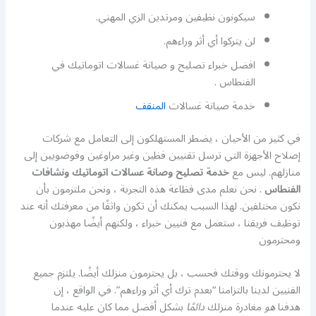
سيكونون نظيفين ومرتدين الزي المهني.
لن يتركوا أي أثر وراءهم.
افضل خبراء تصليح و صيانة غسالات اتوماتيك في
الفنطاس .
خدمة صيانة غسالات
المنقف
في كثير من الأحيان ، يضطر المستهلكون إلى التعامل مع شركات
إصلاح الأجهزة التي ترسل تقنيين فظين وغير مراوغين وفوضويين إلى
منازلهم. ليس مع
خدمة تصليح وصانة عسالات اتوماتيك ونشافات
الفنطاس
. نحن نعلم مدى فظاعة هذه التجربة ، ونحن ملتزمون بأن
نكون مختلفين. لهذا السبب يمكنك أن تكون واثقًا من معرفتك أنه عند
توظيف فريقنا ، ستعمل مع فنيين خبراء ، ولكنهم أيضًا مهذبون
ومحترمون
لا يحترمونك ووقتك فحسب ، بل يحترمون منزلك أيضًا. يلتزم جميع
الفنيين لدينا بالتزامنا “بعدم ترك أي أثر وراءهم”. في الواقع ، إن
هدفنا
هو
مغادرة منزلك
دائمًا
بشكل أفضل مما كان عليه عندما