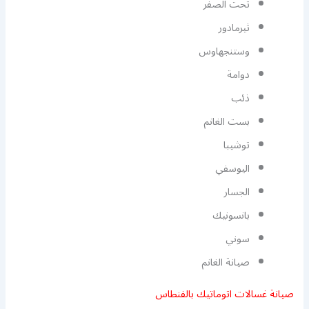
تحت الصفر
ثيرمادور
وستنجهاوس
دوامة
ذئب
بست الغانم
توشيبا
اليوسفي
الجسار
بانسونيك
سوني
صيانة الغانم
صيانة غسالات اتوماتيك بالفنطاس