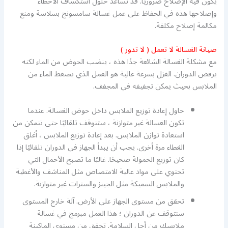
يكون فيه الإصلاح ضروريًا. قد تساعد حلول استكشاف الأخطاء
وإصلاحها هذه في الحفاظ على عمل غسالة سامسونج بسلاسة ومنع
مكالمة إصلاح مكلفة.
صيانة الغسالة لا تعمل ( لا تدور )
مع مشكلة الغسالة الشائعة جدًا هذه ، ينضب الحوض من الماء لكنه
يرفض الدوران. الغزل بسرعة عالية هو العمل الذي يضغط الماء من
الملابس بحيث يمكن تجفيفه في المجفف.
حاول إعادة توزيع الملابس داخل حوض الغسالة. عندما
تكون الغسالة غير متوازنة ، ستتوقف تلقائيًا حتى تتمكن من
استعادة توازن الملابس. بعد إعادة توزيع الملابس ، أغلق
الغطاء مرة أخرى. يجب أن يبدأ الجهاز في الدوران تلقائيًا إذا
كان توزيع الحمولة صحيحًا. غالبًا ما تصبح الأحمال التي
تحتوي على مواد عالية الامتصاص مثل المناشف والأغطية
والملابس السميكة مثل الجينز والسترات غير متوازنة.
تحقق من مستوى الجهاز على الأرض. آلة خارج المستوى
ستتوقف عن الدوران ؛ هذا العمل مبرمج في غسالة
ملابسك من أجل السلامة. تحقق من مستوى الماكينة