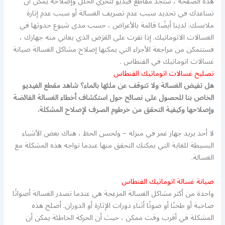
هذه الصفحة ، ستجد مقاطع فيديو لتحرّي الخلل وإصلاحه يمكن أن
تساعدك في تحديد سبب عدم تصريف الغسالة أو سبب عدم إثارة
ملابسك. لدينا أيضًا قائمة بالأعراض ، حسب مدى شيوع حدوثها في
الغسالات الاتوماتيك. إذا نقرت على العَرَض الذي يعاني منه جهازك ،
فستتمكن من مراجعة الأجزاء التي يمكنها إصلاح مشاكل الغسالة صيانة
غسالات اتوماتيك في الفنطاس .
تصليح غسالات اتوماتيك الفنطاس
هل تفيض الغسالة ولا تتوقف عن ملئها بالماء؟ شاهد مقطع الفيديو
الخاص بنا للحصول على نصائح حول استكشاف أخطاء الغسالة الفائضة
وإصلاحها وكيفية التحقق من خرطوم الصرف لإصلاح المشكلة.
لا أحد يريد جهاز غمر في منزله – ولحسن الحظ ، هناك بعض الأشياء
البسيطة للغاية التي يمكنك التحقق منها عندما تواجه هذه المشكلة مع
الغسالة.
صيانة غسالة اتوماتيك الفنطاس
واحدة من أكثر مشاكل الغسالة المزعجة هي عندما تصدر الغسالة أصواتًا
صاخبة أو طحنًا أو صوتًا أثناء دورات الإثارة أو الدوران. أصلح هذه
المشكلة في أقرب وقت ممكن ، حيث أن الحركة الخاطئة يمكن أن