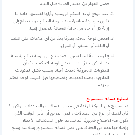
فصل الجهاز عن مصدر الطاقة قبل البدء.
حدد موقع لوحة التحكم الرئيسية وأزلها لفحصها. عادة ما
تكون موجودة مباشرة خلف لوحة التحكم ، وستحتاج إلى
إزالة كل أو جزء من خزانة الغسالة للوصول إليها.
افحص لوحة التحكم بصريًا بحثًا عن أي علامات على التلف
أو التلف أو التشقق أو الحرق.
إذا وجدت أيًا مما سبق ، فستحتاج إلى لوحة تحكم رئيسية
بديلة . كن حذرًا عند استبدال لوحة التحكم حيث أن
المكونات المحروقة تحدث أحيانًا بسبب فشل المكونات
الخارجية. يجب تحديدها وتصحيحها قبل تثبيت لوحة تحكم
جديدة.
تصليح غسالة سامسونج
سامسونج هي الشركة الرائدة في مجال الغسالات والمجففات . ولكن إذا
كان لديك أي نوع من الغسالات ، فمن المرجح أن يأتي الوقت الذي
يكون فيه الإصلاح ضروريًا. قد تساعد حلول استكشاف الأخطاء
وإصلاحها هذه في الحفاظ على عمل غسالة سامسونج بسلاسة ومنع
مكالمة إصلاح مكلفة.