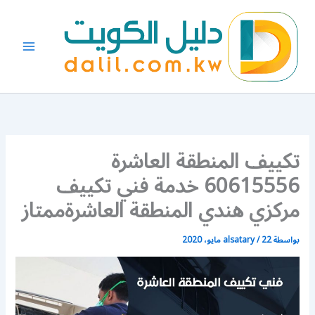
خطي
لى
لمحتوى
تكييف المنطقة العاشرة
60615556 خدمة فني تكييف
مركزي هندي المنطقة العاشرةممتاز
بواسطة
22 مايو، 2020
/
alsatary