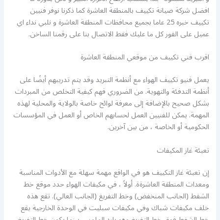
افضل شركة صيانة تكييف بالمنطقة العاشرة كما ذكرنا نوفر فنيين
تكييف خبره 25 عاما بجميع محافظات المنطقة العاشرة و نلبي نداء اي
عميل على الفور كل ما عليك فقط الاتصال بنا على رقمنا الساخن.
اقرب فني تكييف من موقعي المنطقة العاشرة
يعمل فنيو تكييف الهواء مع أنظمة التبريد وقد يتم تدريبهم أيضًا على
أنظمة التدفئة والتهوية. من الضروري فهم كيفية التخلص من المبردات
بشكل صحيح بالإضافة إلى معرفة لوائح خاصة بالولاية والمحلية لهذه
المهمة. يمكن للفنيين العمل لحسابهم الخاص أو العمل في المؤسسات
الحكومية أو الخاصة ، من بين آخرين.
تعبئة غاز المكيفات
إن تعبئة غاز التكييف هو في الواقع مهمة سهلة مع الأدوات المناسبة
ومعدات المنطقة العاشرةة. أولاً ، في مكيفات الهواء حدد موقع خط
الشفط (الجانب المنخفض) وخط التفريغ (الجانب العالي). تقع هذه
خلف مكيفات شباك وفي مكيفات سبليت في الوحدة الخارجية يقع
خط الشفط فوق خط التفريغ وهو بارد الملمس بينما يكون خط التفريغ