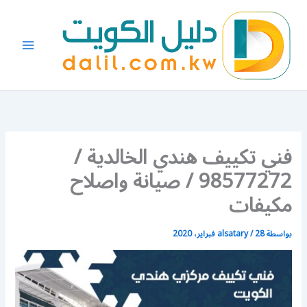
خطي
لى
لمحتوى
فني تكييف هندي الخالدية /
98577272 / صيانة واصلاح
مكيفات
بواسطة
28 فبراير، 2020
/
alsatary