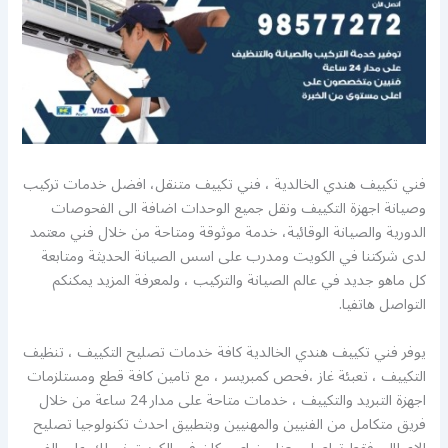
فني تكييف هندي الخالدية ، فني تكييف متنقل، افضل خدمات تركيب
وصيانة اجهزة التكييف ونقل جميع الوحدات اضافة الى الفحوصات
الدورية والصيانة الوقائية، خدمة موثوقة ومتاحة من خلال فني معتمد
لدى شركتنا في الكويت ومدرب على اسس الصيانة الحديثة ومتابعة
كل ماهو جديد في عالم الصيانة والتركيب ، ولمعرفة المزيد يمكنكم
التواصل هاتفيا.
يوفر فني تكييف هندي الخالدية كافة خدمات تصليح التكييف ، تنظيف
التكييف ، تعبئة غاز ،فحص كمبريسر ، مع تامين كافة قطع ومستلزمات
اجهزة التبريد والتكييف ، خدمات متاحة على مدار 24 ساعة من خلال
فريق متكامل من الفنيين والمهنيين وبتطبيق احدث تكنولوجيا تصليح