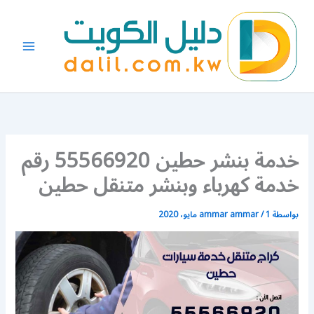
خطي
لى
لمحتوى
خدمة بنشر حطين 55566920 رقم
خدمة كهرباء وبنشر متنقل حطين
بواسطة
1 مايو، 2020
/
ammar ammar