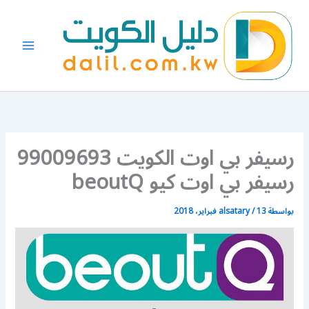
خطي
لى
لمحتوى
رسيفر بي اوت الكويت 99009693
رسيفر بي اوت كيو beoutQ
بواسطة
13 فبراير، 2018
/
alsatary