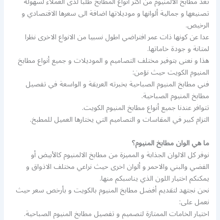
تعد مطابخ الالمنيوم من اكثر انواع المطابخ طلبا لدى العملاء لسهولة
تصنيعها و جمالية ألوانها و موديلاتها اضافة الى سعرها الاقتصادي و
الرخيص.
عدا عن كونها ذات عمر افتراضي اطول نسبيا من الانواع الاخرى نظرا
لمتانة و جودة خاماتها.
هذا و نعنى بتوفير مختلف التصاميم و الموديلات و جميع أنواع مطابخ
المنيوم الكويت حيث نؤمن:
فني مطابخ المنيوم الصباحية بخبرته العريقة و الواسعة في تفصيل
مطابخ المنيوم الصباحية.
تتوافر عندنا جميع أنواع مطابخ المنيوم الكويت.
التزام كبير في المقاسات و التصاميم التي يختارها العميل للمطبخ.
ما هي الوان مطابخ المنيوم؟
نوفر كل الالوان الجذابة و المميزة من مطابخ الالمنيوم كالأبيض أو
الفضي والبني والاحمر و ألوان اخرى حيث نراعي مختلف الاذواق و
يمكنكم اختيار اللون الذي يناسبكم منها.
نحن نجتهد لتقديم أفضل مطابخ المنيوم بالكويت و بأرخص سعر حيث
نعمل على:
اختيار الخامات الممتازة لتصميم و تفصيل مطابخ المنيوم الصباحية.