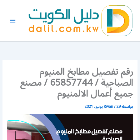
خطي
لى
لمحتوى
رقم تفصيل مطابخ المنيوم
الصباحية / 65857744 / مصنع
جميع أعمال الالمنيوم
بواسطة
29 يونيو، 2021
/
Rwan