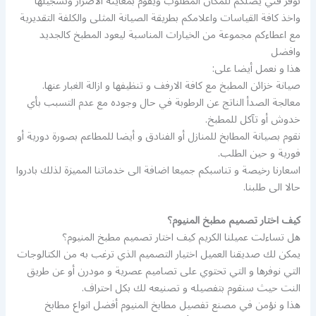
نوفر فني يصلكم للمكان المطلوب ويقوم بمعاينة الاضرار وتسجيلها
واخذ كافة القياسات واعلامكم بطريقة الصيانة المثلى والكلفة التقديرية
مع اعطاءكم مجموعة من الخيارات المناسبة ليعود المطبخ كالجديد
وافضل
هذا و نعمل أيضا على:
صيانة خزائن المطبخ مع كافة الارفف و تنظيفها و ازالة الغبار عنها.
معالجة الصدأ الناتج عن الرطوبة في حال وجوده مع عدم التسبب بأي
خدوش أو تآكل للمطبخ.
نقوم بصيانة المطابخ للمنازل أو الفنادق و أيضا للمطاعم بصورة دورية أو
فورية و حين الطلب.
اسعارنا رخيصة و تناسبكم جميعا اضافة الى خدماتنا المميزة لذلك بادروا
حالا الى طلبنا.
كيف اختار تصميم مطبخ المنيوم؟
هل تساءلت عميلنا الكريم كيف اختار تصميم مطبخ المنيوم؟
يمكن لك صديقنا العميل اختيار التصميم الذي ترغب به من الكتالوجات
التي نوفرها و التي تحتوي على تصاميم عصرية و مودرن أو عن طريق
النت حيث سنقوم بتفصيله و تصنيعه لك بكل احتراف.
هذا و نؤمن في مصنع تفصيل مطابخ المنيوم أفضل انواع مطابخ