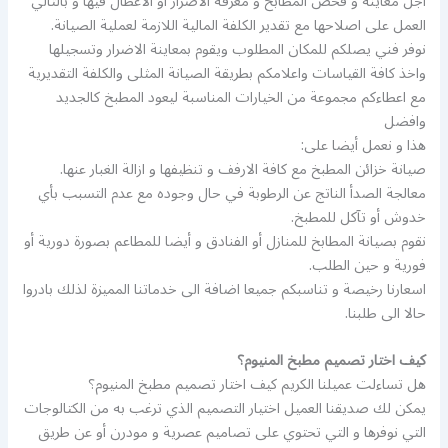
اجل معاينة و فحص المطابخ و معرفة الاضرار أو الاعطال فيها و بالتالي
العمل على اصلاحها مع تقدير الكلفة المالية اللازمة لعملية الصيانة.
نوفر فني يصلكم للمكان المطلوب ويقوم بمعاينة الاضرار وتسجيلها
واخذ كافة القياسات واعلامكم بطريقة الصيانة المثلى والكلفة التقديرية
مع اعطاءكم مجموعة من الخيارات المناسبة ليعود المطبخ كالجديد
وافضل
هذا و نعمل أيضا على:
صيانة خزائن المطبخ مع كافة الارفف و تنظيفها و ازالة الغبار عنها.
معالجة الصدأ الناتج عن الرطوبة في حال وجوده مع عدم التسبب بأي
خدوش أو تآكل للمطبخ.
نقوم بصيانة المطابخ للمنازل أو الفنادق و أيضا للمطاعم بصورة دورية أو
فورية و حين الطلب.
اسعارنا رخيصة و تناسبكم جميعا اضافة الى خدماتنا المميزة لذلك بادروا
حالا الى طلبنا.
كيف اختار تصميم مطبخ المنيوم؟
هل تساءلت عميلنا الكريم كيف اختار تصميم مطبخ المنيوم؟
يمكن لك صديقنا العميل اختيار التصميم الذي ترغب به من الكتالوجات
التي نوفرها و التي تحتوي على تصاميم عصرية و مودرن أو عن طريق