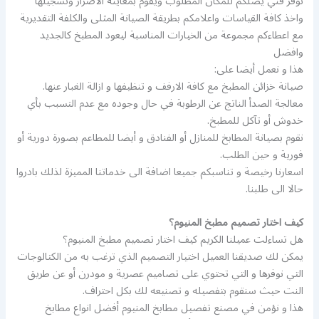
نوفر فني يصلكم للمكان المطلوب ويقوم بمعاينة الاضرار وتسجيلها
واخذ كافة القياسات واعلامكم بطريقة الصيانة المثلى والكلفة التقديرية
مع اعطاءكم مجموعة من الخيارات المناسبة ليعود المطبخ كالجديد
وافضل
هذا و نعمل أيضا على:
صيانة خزائن المطبخ مع كافة الارفف و تنظيفها و ازالة الغبار عنها.
معالجة الصدأ الناتج عن الرطوبة في حال وجوده مع عدم التسبب بأي
خدوش أو تآكل للمطبخ.
نقوم بصيانة المطابخ للمنازل أو الفنادق و أيضا للمطاعم بصورة دورية أو
فورية و حين الطلب.
اسعارنا رخيصة و تناسبكم جميعا اضافة الى خدماتنا المميزة لذلك بادروا
حالا الى طلبنا.
كيف اختار تصميم مطبخ المنيوم؟
هل تساءلت عميلنا الكريم كيف اختار تصميم مطبخ المنيوم؟
يمكن لك صديقنا العميل اختيار التصميم الذي ترغب به من الكتالوجات
التي نوفرها و التي تحتوي على تصاميم عصرية و مودرن أو عن طريق
النت حيث سنقوم بتفصيله و تصنيعه لك بكل احتراف.
هذا و نؤمن في مصنع تفصيل مطابخ المنيوم أفضل انواع مطابخ