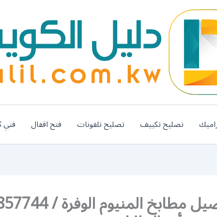
اميك
تصليح تكييف
تصليح تلفونات
فتح اقفال
فني ك