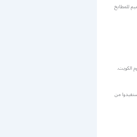
يم للمطابخ
م الكويت.
استفيدوا من