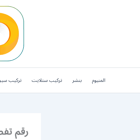
خطي
لى
لمحتوى
المنيوم
بنشر
تركيب ستلايت
تركيب سير