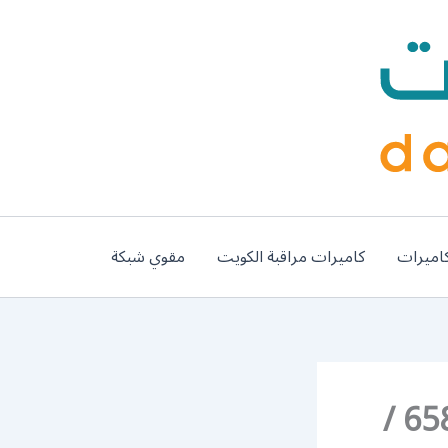
اميرات
كاميرات مراقبة الكويت
مقوي شبكة
رقم تفصيل مطابخ المنيوم الوفرة / 65857744 /