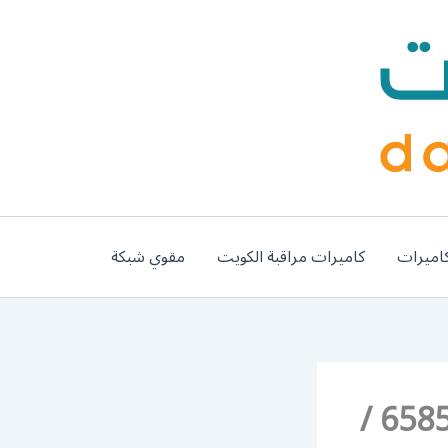
اميرات
كاميرات مراقبة الكويت
مقوي شبكة
رقم تفصيل مطابخ المنيوم صبحان / 65857744 /