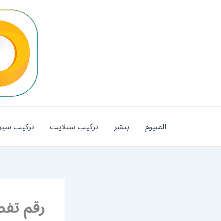
خطي
لى
لمحتوى
المنيوم
بنشر
تركيب ستلايت
تركيب سير