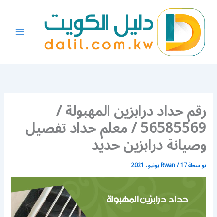
خطي
لى
لمحتوى
رقم حداد درابزين المهبولة /
56585569 / معلم حداد تفصيل
وصيانة درابزين حديد
بواسطة
17 يونيو، 2021
/
Rwan