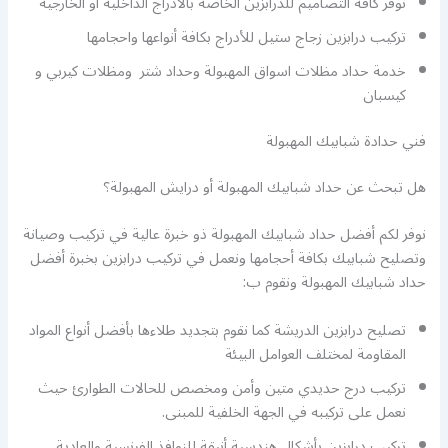
نوفر كافة التصاميم للدرابزين الخاصة بالأدراج الداخلية أو الخارجية
تركيب درابزين زجاج ستيل للأدراج بكافة أنواعها واحجامها
خدمة حداد مظلات اسواق المهبولة وحداد شتر ومظلات كيربي و
كيسبان
فني حدادة شبابيك المهبولة
هل تبحث عن حداد شبابيك المهبولة أو درايش المهبولة؟
نوفر لكم أفضل حداد شبابيك المهبولة ذو خبرة عالية في تركيب وصيانة
وتصليح شبابيك بكافة أحجامها ونعمل في تركيب درابزين بخبرة أفضل
حداد شبابيك المهبولة ونقوم ب:
تصليح درابزين الدريشة كما نقوم بتجديد طلاءها بأفضل أنواع المواد
المقاومة لمختلف العوامل البيئة
تركيب درج حديدي متين وأمن ومخصص للحالات الطوارئ حيث
نعمل على تركيبه في الجهة الخلفية للمبنى.
تركيب درابزين بأشكال هندسية أنيقة للنوافذ الفرنسية والعادية