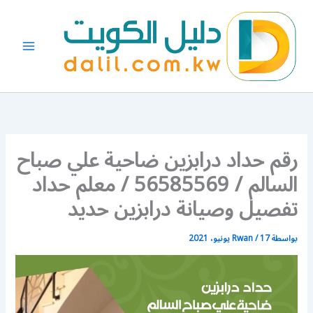
خطي
لى
لمحتوى
رقم حداد درابزين ضاحية علي صباح
السالم / 56585569 / معلم حداد
تفصيل وصيانة درابزين حديد
بواسطة
17 يونيو، 2021
/
Rwan