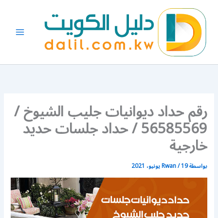
خطي
لى
لمحتوى
رقم حداد ديوانيات جليب الشيوخ /
56585569 / حداد جلسات حديد
خارجية
بواسطة
19 يونيو، 2021
/
Rwan