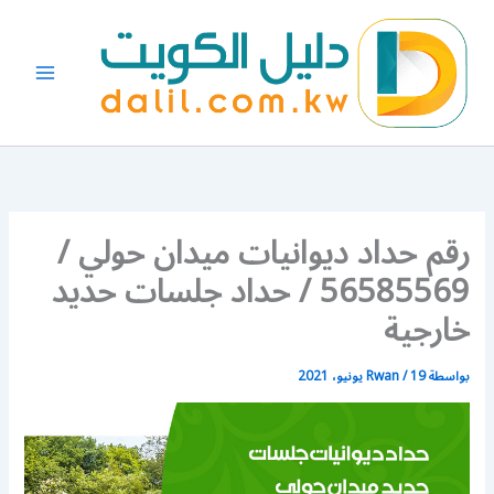
خطي
لى
لمحتوى
رقم حداد ديوانيات ميدان حولي /
56585569 / حداد جلسات حديد
خارجية
بواسطة
19 يونيو، 2021
/
Rwan