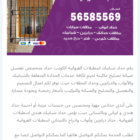
رقم حداد شبابيك اسطبلات الفروانية الكويت حداد متخصص تفصيل
صيانة تصليح ماكينة لحيم لكافة خدمات الحدادة المتعلقة بالشبابيك
والأبواب والدرابزين وحداد المظلات حيث نوفر لكم اعمال التصميم
والتفصيل والتصليح والصيانة والتركيب بأسعار رخيصة وبجودة ممتازة
على أيدي حدادين مهرة ومختصين من جنسيات عربية أو اجنبية حداد
هندي و ايراني وباكستاني حيث نؤمن حداد شبابيك هندي اسطبلات
الفروانية، حداد درابزين وأبواب وادراج باكستاني اسطبلات الفروانية.
لطلب الخدمة يمكنكم التواصل هاتفيا كما يمكنكم التواصل ايضا مع