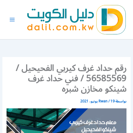
خطي
لى
لمحتوى
رقم حداد غرف كيربي الفحيحيل /
56585569 / فني حداد غرف
شينكو مخازن شبره
بواسطة
19 يونيو، 2021
/
Rwan