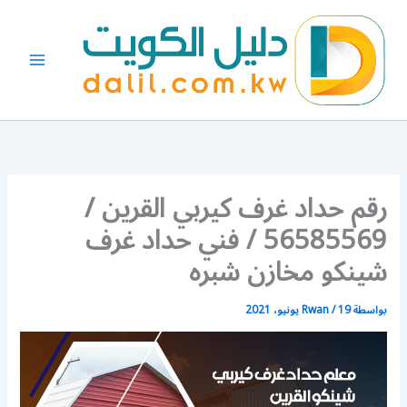
خطي
لى
لمحتوى
رقم حداد غرف كيربي القرين /
56585569 / فني حداد غرف
شينكو مخازن شبره
بواسطة
19 يونيو، 2021
/
Rwan