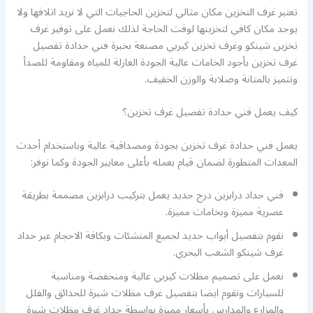
تعتبر غرف التخزين مكان مثالي لتخزين الحاجيات التي لا نريد اتلافها ولا
يوجد مكان كافي لتخزينها لوقت الحاجة لذلك نعمل على توفير غرف
تخزين شينكو وغرف تخزين كيربي مصنعة بخبرة فني حدادة تفصيل
غرف تخزين بأجود الخامات عالية الجودة العازلة للمياه ومقاومة للصدأ
وتتميز بالمتانة وصلابة والوزن الخفيف.
كيف يعمل فني حدادة تفصيل غرف تخزين؟
يعمل فني حدادة غرف تخزين بجودة ومصداقية عالية وباستخدام أحدث
المعدات المتطورة لضمان قيام بعمله بأعلى معايير الجودة وكما نوفر:
فني حداد درابزين درج حديد يعمل بتركيب درابزين مصممة بطريقة
عصرية مميزة وبخامات مميزة.
نقوم بتفصيل أبواب حديد لجميع المنشئات وبكافة الاحجام عبر حداد
غرف شينكو الشعب البحري.
نعمل على تصميم مظلات كيربي عالية ومنخفضة ومناسبة
للسيارات ونقوم ايضا بتفصيل غرف مظلات شبرة للحدائق والفلل
والمزارع والمدارس بأسعار مميزة بواسطة حداد غرف مظلات شبرة