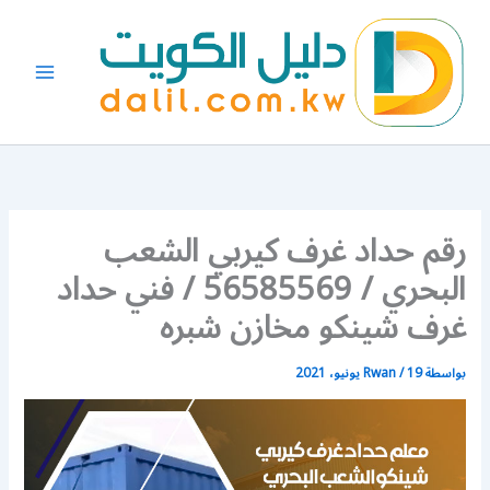
خطي
لى
لمحتوى
رقم حداد غرف كيربي الشعب
البحري / 56585569 / فني حداد
غرف شينكو مخازن شبره
بواسطة
19 يونيو، 2021
/
Rwan