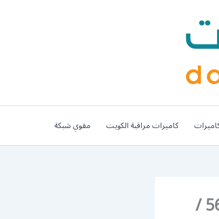
اميرات
كاميرات مراقبة الكويت
مقوي شبكة
رقم حداد غرف كيربي المنصورية / 56585569 /