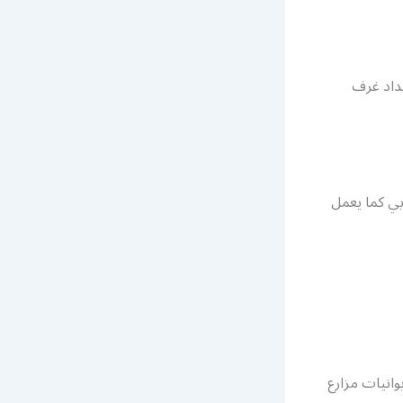
داد غرف
بي كما يعمل
انيات مزارع