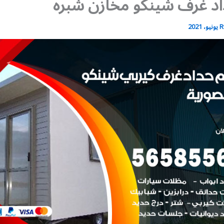
د غرف شينكو مخازن شبره
R