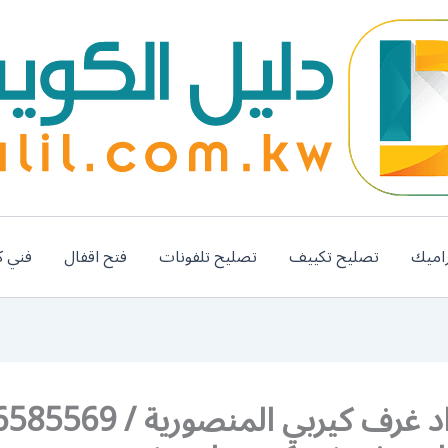
اميك
تصليح تكييف
تصليح تلفونات
فتح اقفال
فني ك