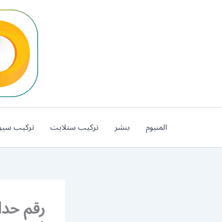
خطي
لى
لمحتوى
المنيوم
بنشر
تركيب ستلايت
تركيب سير