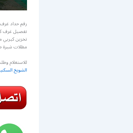
رقم حداد غرف 
تفصيل غرف كي
تخزين كيربي م
مظلات شبرة صي
للاستعلام وطلب
الشويخ السكني