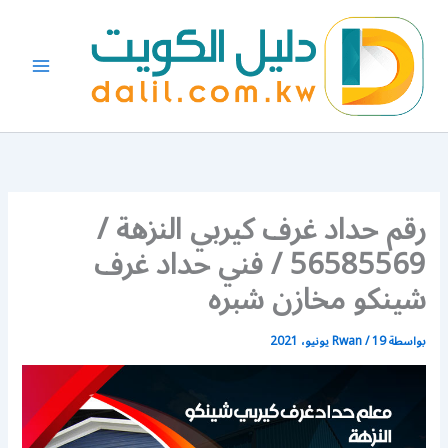
خطي
لى
لمحتوى
رقم حداد غرف كيربي النزهة /
56585569 / فني حداد غرف
شينكو مخازن شبره
بواسطة
19 يونيو، 2021
/
Rwan